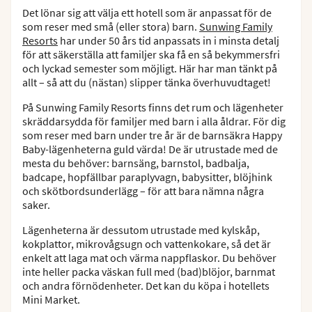
Det lönar sig att välja ett hotell som är anpassat för de
som reser med små (eller stora) barn.
Sunwing Family
Resorts
har under 50 års tid anpassats in i minsta detalj
för att säkerställa att familjer ska få en så bekymmersfri
och lyckad semester som möjligt. Här har man tänkt på
allt – så att du (nästan) slipper tänka överhuvudtaget!
På Sunwing Family Resorts finns det rum och lägenheter
skräddarsydda för familjer med barn i alla åldrar. För dig
som reser med barn under tre år är de barnsäkra Happy
Baby-lägenheterna guld värda! De är utrustade med de
mesta du behöver: barnsäng, barnstol, badbalja,
badcape, hopfällbar paraplyvagn, babysitter, blöjhink
och skötbordsunderlägg – för att bara nämna några
saker.
Lägenheterna är dessutom utrustade med kylskåp,
kokplattor, mikrovågsugn och vattenkokare, så det är
enkelt att laga mat och värma nappflaskor. Du behöver
inte heller packa väskan full med (bad)blöjor, barnmat
och andra förnödenheter. Det kan du köpa i hotellets
Mini Market.