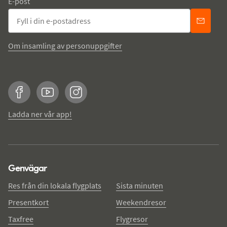
E-post
Om insamling av personuppgifter
Facebook
YouTube
Instagram
Ladda ner vår app!
Genvägar
Res från din lokala flygplats
Sista minuten
Presentkort
Weekendresor
Taxfree
Flygresor