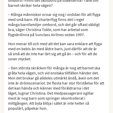
ombord? Finns det skötbord på toaletterna? Tänk om
barnet skriker hela vägen?
– Många människor oroar sig nog i onödan för att flyga
med små barn. På charterflyg finns det i regel
många barnfamiljer ombord, och det går oftast väldigt
bra, säger Christina Tokle, som har arbetat som
flygvärdinna på Sunclass Airlines sedan 1997.
Hon menar till och med att det kan vara enklare att flyga
med en bebis än med äldre barn, just därför att de är
så små att de inte har lärt sig att gå än – och för att de
sover mycket.
– Den största skräcken för många är nog att barnet ska
gråta hela vägen, och vid enstaka tillfällen händer det.
Men det brukar gå alldeles utmärkt ändå, även om det
inte är drömscenariot. De flesta har stor förståelse för att
det kan hända och känner med föräldrarna i det
läget, lugnar Christina. Det medpassagerare ogillar
mest är nog barn som springer okontrollerat i
mittgången. Att byta blöja i sätet är inte heller så
populärt, påpekar hon.