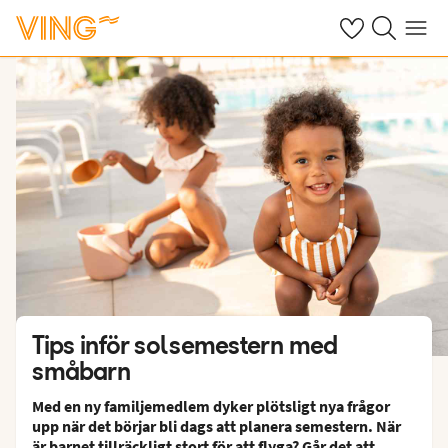
Se dina sparade
Sök på ving.s
Meny
Tips inför solsemestern med
småbarn
Med en ny familjemedlem dyker plötsligt nya frågor
upp när det börjar bli dags att planera semestern. När
är barnet tillräckligt stort för att flyga? Går det att