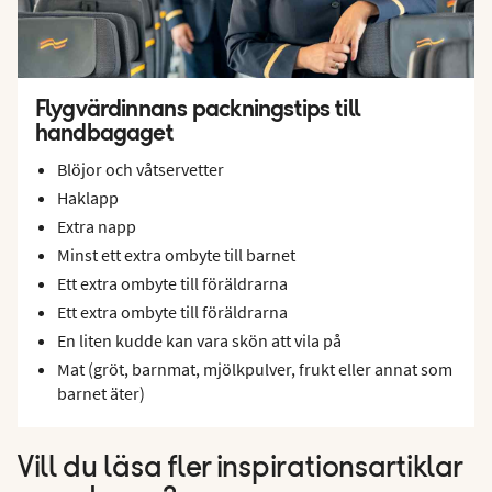
Flygvärdinnans packningstips till
handbagaget
Blöjor och våtservetter
Haklapp
Extra napp
Minst ett extra ombyte till barnet
Ett extra ombyte till föräldrarna
Ett extra ombyte till föräldrarna
En liten kudde kan vara skön att vila på
Mat (gröt, barnmat, mjölkpulver, frukt eller annat som
barnet äter)
Vill du läsa fler inspirationsartiklar