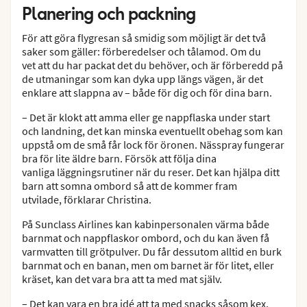
Planering och packning
För att göra flygresan så smidig som möjligt är det två
saker som gäller: förberedelser och tålamod. Om du
vet att du har packat det du behöver, och är förberedd på
de utmaningar som kan dyka upp längs vägen, är det
enklare att slappna av – både för dig och för dina barn.
– Det är klokt att amma eller ge nappflaska under start
och landning, det kan minska eventuellt obehag som kan
uppstå om de små får lock för öronen. Nässpray fungerar
bra för lite äldre barn. Försök att följa dina
vanliga läggningsrutiner när du reser. Det kan hjälpa ditt
barn att somna ombord så att de kommer fram
utvilade, förklarar Christina.
På Sunclass Airlines kan kabinpersonalen värma både
barnmat och nappflaskor ombord, och du kan även få
varmvatten till grötpulver. Du får dessutom alltid en burk
barnmat och en banan, men om barnet är för litet, eller
kräset, kan det vara bra att ta med mat själv.
– Det kan vara en bra idé att ta med snacks såsom kex,