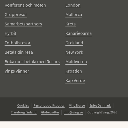
Konferens och möten
London
Gruppresor
Mallorca
Samarbetspartners
Kreta
Hyrbil
Kanarieöarna
Fotbollsresor
Grekland
Betala din resa
New York
Boka nu – betala med Resurs
Maldiverna
Vings vänner
Kroatien
Kap Verde
Cookies
Personuppgiftspolicy
Ving Norge
Spies Danmark
Tjäreborg Finland
Globetrotter
info@ving.se
Copyright Ving, 2026