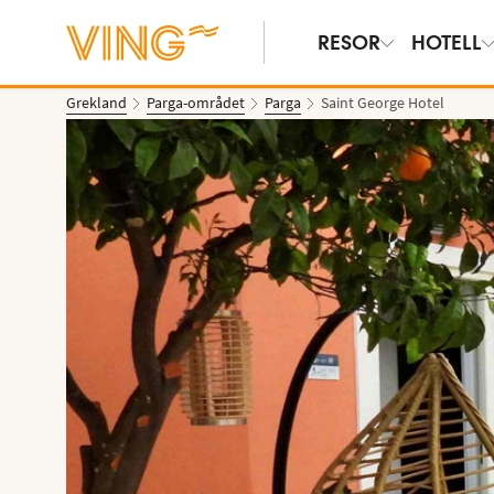
RESOR
HOTELL
Grekland
Parga-området
Parga
Saint George Hotel
Se bilder