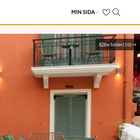
Se dina sparade h
Sök på ving.se
MIN SIDA
Se bilder
(
10
)