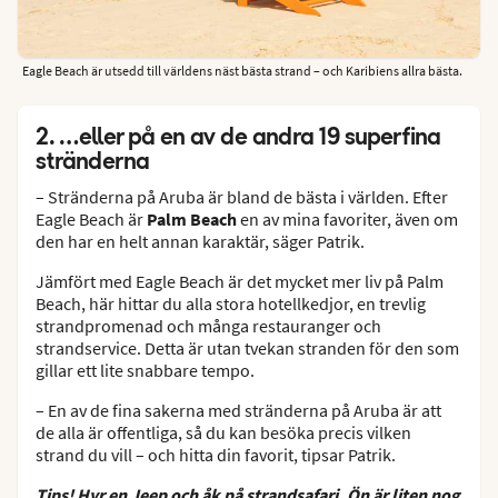
Eagle Beach är utsedd till världens näst bästa strand – och Karibiens allra bästa.
2. …eller på en av de andra 19 superfina
stränderna
– Stränderna på Aruba är bland de bästa i världen. Efter
Eagle Beach är
Palm Beach
en av mina favoriter, även om
den har en helt annan karaktär, säger Patrik.
Jämfört med Eagle Beach är det mycket mer liv på Palm
Beach, här hittar du alla stora hotellkedjor, en trevlig
strandpromenad och många restauranger och
strandservice. Detta är utan tvekan stranden för den som
gillar ett lite snabbare tempo.
– En av de fina sakerna med stränderna på Aruba är att
de alla är offentliga, så du kan besöka precis vilken
strand du vill – och hitta din favorit, tipsar Patrik.
Tips! Hyr en Jeep och åk på strandsafari. Ön är liten nog