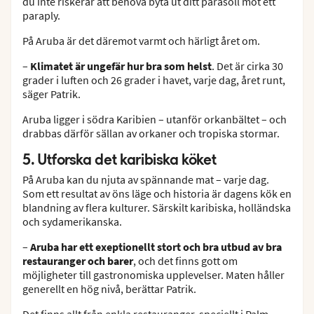
du inte riskerar att behöva byta ut ditt parasoll mot ett
paraply.
På Aruba är det däremot varmt och härligt året om.
–
Klimatet är ungefär hur bra som helst
. Det är cirka 30
grader i luften och 26 grader i havet, varje dag, året runt,
säger Patrik.
Aruba ligger i södra Karibien – utanför orkanbältet – och
drabbas därför sällan av orkaner och tropiska stormar.
5. Utforska det karibiska köket
På Aruba kan du njuta av spännande mat – varje dag.
Som ett resultat av öns läge och historia är dagens kök en
blandning av flera kulturer. Särskilt karibiska, holländska
och sydamerikanska.
–
Aruba har ett exeptionellt stort och bra utbud av bra
restauranger och barer
, och det finns gott om
möjligheter till gastronomiska upplevelser. Maten håller
generellt en hög nivå, berättar Patrik.