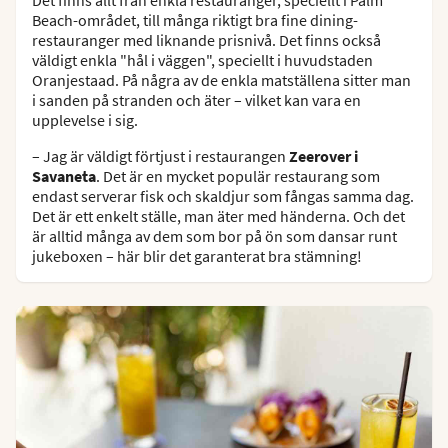
Det finns allt från enkla restauranger, speciellt i Palm
Beach-området, till många riktigt bra fine dining-
restauranger med liknande prisnivå. Det finns också
väldigt enkla "hål i väggen", speciellt i huvudstaden
Oranjestaad. På några av de enkla matställena sitter man
i sanden på stranden och äter – vilket kan vara en
upplevelse i sig.
– Jag är väldigt förtjust i restaurangen
Zeerover i
Savaneta
. Det är en mycket populär restaurang som
endast serverar fisk och skaldjur som fångas samma dag.
Det är ett enkelt ställe, man äter med händerna. Och det
är alltid många av dem som bor på ön som dansar runt
jukeboxen – här blir det garanterat bra stämning!