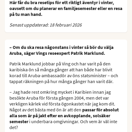
Här får du bra resetips för ett riktigt äventyr i vinter,
oavsett om du planerar en familjesemester eller en resa
på tu man hand.
Senast uppdaterad: 18 februari 2026
– Om du ska resa någonstans i vinter så bör du välja
Aruba, säger Vings reseexpert Patrik Marklund.
Patrik Marklund jobbar på Ving och har varit på den
karibiska ön så många gånger att han både har blivit
korad till Aruba-ambassadör av öns statsminister – och
tappat räkningen på hur många gånger han varit där.
– Jag hade rest omkring mycket i Karibien innan jag
besökte Aruba för första gången 2004, men det var
verkligen kärlek vid första ögonkastet när jag kom dit.
Något av det bästa med ön är att den
passar för absolut
alla som är på jakt efter en avkopplande, solsäker
semester
i underbara omgivningar. Och vem är väl inte
det?