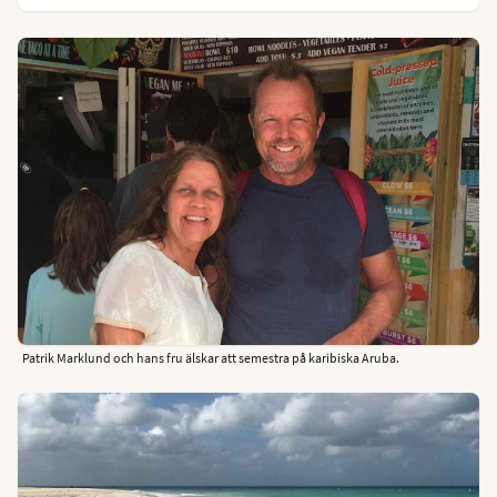
Patrik Marklund och hans fru älskar att semestra på karibiska Aruba.