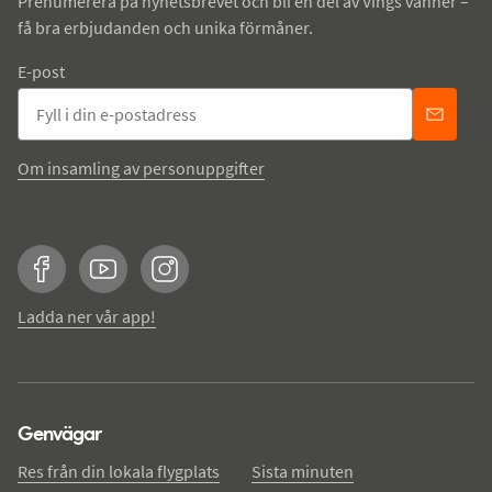
Prenumerera på nyhetsbrevet och bli en del av Vings vänner –
få bra erbjudanden och unika förmåner.
E-post
Om insamling av personuppgifter
Facebook
YouTube
Instagram
Ladda ner vår app!
Genvägar
Res från din lokala flygplats
Sista minuten