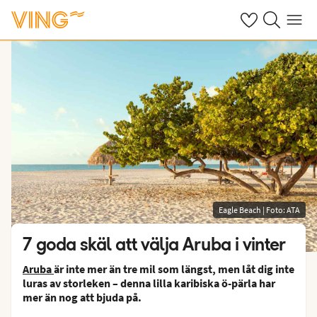
Se dina sparade
Sök på ving.s
Meny
Eagle Beach | Foto: ATA
7 goda skäl att välja Aruba i vinter
Aruba
är inte mer än tre mil som längst, men låt dig inte
luras av storleken – denna lilla karibiska ö-pärla har
mer än nog att bjuda på.