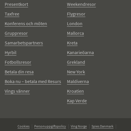
Presentkort
Weekendresor
Taxfree
Flygresor
Konferens och möten
London
Gruppresor
Mallorca
Samarbetspartners
Kreta
Hyrbil
Kanarieöarna
Fotbollsresor
Grekland
Betala din resa
New York
Boka nu – betala med Resurs
Maldiverna
Vings vänner
Kroatien
Kap Verde
Cookies
Personuppgiftspolicy
Ving Norge
Spies Danmark