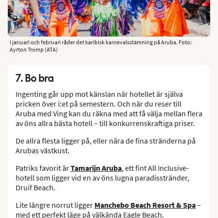
I januari och februari råder det karibisk karnevalsstämning på Aruba. Foto:
Ayrton Tromp (ATA)
7. Bo bra
Ingenting går upp mot känslan när hotellet är själva
pricken över i:et på semestern. Och när du reser till
Aruba med Ving kan du räkna med att få välja mellan flera
av öns allra bästa hotell – till konkurrenskraftiga priser.
De allra flesta ligger på, eller nära de fina stränderna på
Arubas västkust.
Patriks favorit är
Tamarijn Aruba
, ett fint All Inclusive-
hotell som ligger vid en av öns lugna paradisstränder,
Druif Beach.
Lite längre norrut ligger
Manchebo Beach Resort & Spa
–
med ett perfekt läge på välkända Eagle Beach.