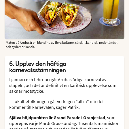
Maten på Aruba är en blanding av flera kulturer, särskilt karibisk, nederländsk
och sydamerikansk.
6. Upplev den häftiga
karnevalsstämningen
I januari och februari går Arubas årliga karneval av
stapeln, och det är definitivt en karibisk upplevelse som
saknar motstycke.
– Lokalbefolkningen går verkligen "all in" när det
kommer till karnevalen, säger Patrik.
Själva höjdpunkten är Grand Parade i Oranjestad
, som
upprepas varje Mardi Gras-söndag. Tusentals människor
samlas på gatorna och paraden är full av färgstarka