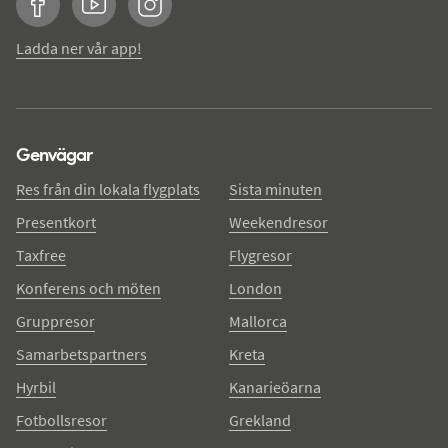
Facebook
YouTube
Instagram
Ladda ner vår app!
Genvägar
Res från din lokala flygplats
Sista minuten
Presentkort
Weekendresor
Taxfree
Flygresor
Konferens och möten
London
Gruppresor
Mallorca
Samarbetspartners
Kreta
Hyrbil
Kanarieöarna
Fotbollsresor
Grekland