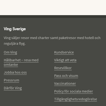
Ving - sidfot
Ving Sverige
Ving säljer resor med charter samt paketresor med hotell och
reguljära flyg.
Om Ving
Kundservice
Hållbarhet – resa med
Viktigt att veta
omtanke
Resevillkor
Jobba hos oss
Pass och visum
Pressrum
Vaccinationer
Därför Ving
Policy för sociala medier
Tillgänglighetsredogörelse