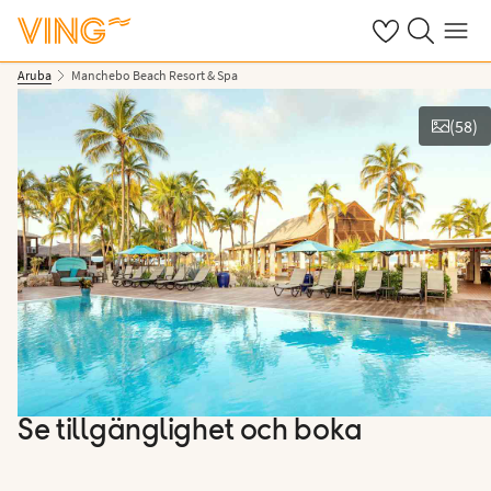
Se dina sparade
Sök på ving.s
Meny
Aruba
Manchebo Beach Resort & Spa
(
58
)
Se bilder
Se tillgänglighet och boka