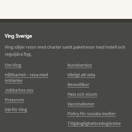
Ving - sidfot
Ving Sverige
Ving säljer resor med charter samt paketresor med hotell och
reguljära flyg.
Om Ving
Kundservice
Hållbarhet – resa med
Viktigt att veta
omtanke
Resevillkor
Jobba hos oss
Pass och visum
Pressrum
Vaccinationer
Därför Ving
Policy för sociala medier
Tillgänglighetsredogörelse