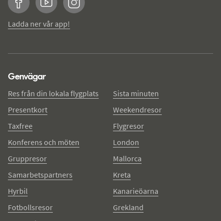
Facebook
YouTube
Instagram
Ladda ner vår app!
Genvägar
Res från din lokala flygplats
Sista minuten
Presentkort
Weekendresor
Taxfree
Flygresor
Konferens och möten
London
Gruppresor
Mallorca
Samarbetspartners
Kreta
Hyrbil
Kanarieöarna
Fotbollsresor
Grekland