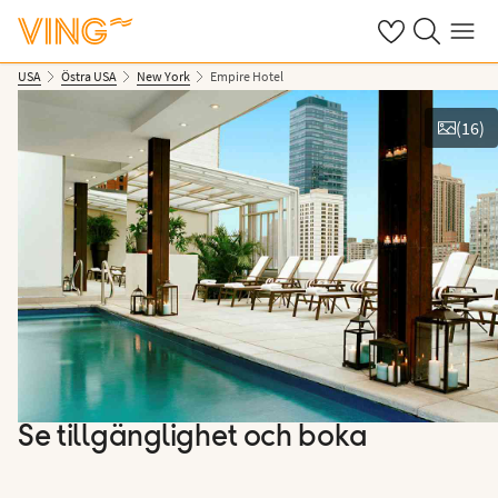
Se dina sparade
Sök på ving.s
Meny
USA
Östra USA
New York
Empire Hotel
(
16
)
Se bilder
Se tillgänglighet och boka