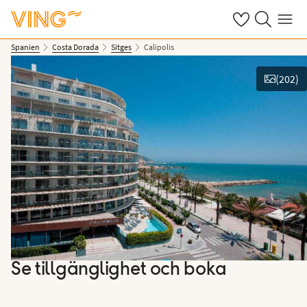
Se dina sparade
Sök på ving.s
Meny
Spanien
Costa Dorada
Sitges
Calipolis
(
202
)
Se bilder
Se tillgänglighet och boka