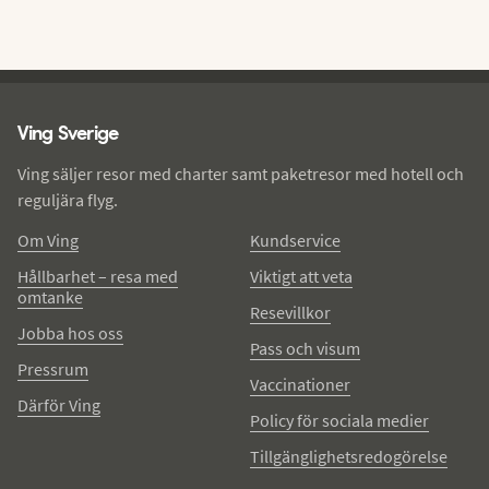
Ving - sidfot
Ving Sverige
Ving säljer resor med charter samt paketresor med hotell och
reguljära flyg.
Om Ving
Kundservice
Hållbarhet – resa med
Viktigt att veta
omtanke
Resevillkor
Jobba hos oss
Pass och visum
Pressrum
Vaccinationer
Därför Ving
Policy för sociala medier
Tillgänglighetsredogörelse