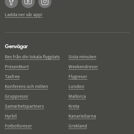
Facebook
YouTube
Instagram
Ladda ner vår app!
Genvägar
Res från din lokala flygplats
Sista minuten
Presentkort
Weekendresor
Taxfree
Flygresor
Konferens och möten
London
Gruppresor
Mallorca
Samarbetspartners
Kreta
Hyrbil
Kanarieöarna
Fotbollsresor
Grekland