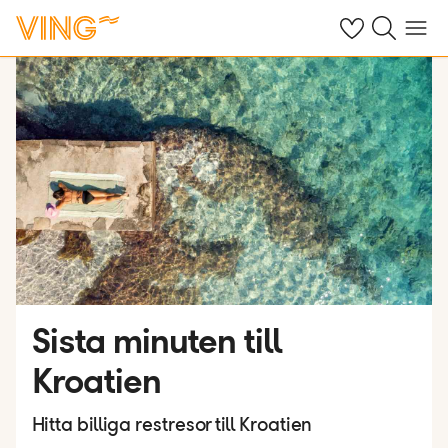
Se dina sparade
Sök på ving.s
Meny
Sista minuten till
Kroatien
Hitta billiga restresor till Kroatien