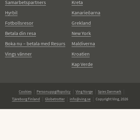
Samarbetspartners
Kreta
Hyrbil
Kanarieöarna
Fotbollsresor
Grekland
Betala din resa
New York
Boka nu – betala med Resurs
Maldiverna
Vings vänner
Kroatien
Kap Verde
Cookies
Personuppgiftspolicy
Ving Norge
Spies Danmark
Tjäreborg Finland
Globetrotter
info@ving.se
Copyright Ving, 2026