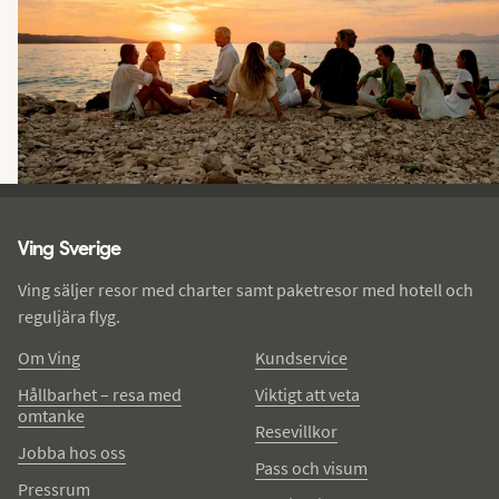
Ving - sidfot
Ving Sverige
Ving säljer resor med charter samt paketresor med hotell och
reguljära flyg.
Om Ving
Kundservice
Hållbarhet – resa med
Viktigt att veta
omtanke
Resevillkor
Jobba hos oss
Pass och visum
Pressrum