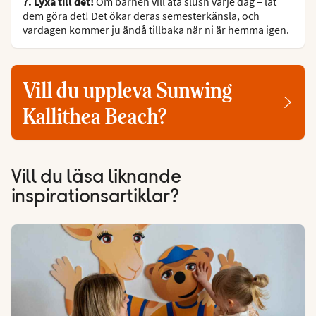
7. Lyxa till det!
Om barnen vill äta slush varje dag – låt
dem göra det! Det ökar deras semesterkänsla, och
vardagen kommer ju ändå tillbaka när ni är hemma igen.
Vill du uppleva Sunwing
Kallithea Beach?
Vill du läsa liknande
inspirationsartiklar?