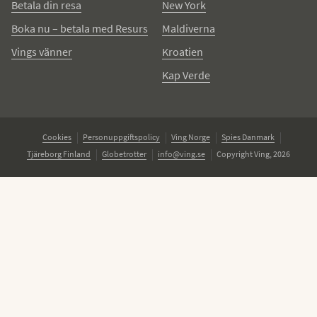
Betala din resa
New York
Boka nu – betala med Resurs
Maldiverna
Vings vänner
Kroatien
Kap Verde
Cookies
Personuppgiftspolicy
Ving Norge
Spies Danmark
Tjäreborg Finland
Globetrotter
info@ving.se
Copyright Ving, 2026