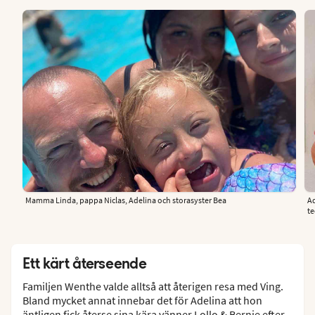
Mamma Linda, pappa Niclas, Adelina och storasyster Bea
Ad
te
Ett kärt återseende
Familjen Wenthe valde alltså att återigen resa med Ving.
Bland mycket annat innebar det för Adelina att hon
äntligen fick återse sina kära vänner Lollo & Bernie efter