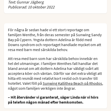
Text: Gunnar Jägberg
Publicerad: 10 oktober 2022
För några år sedan hade vi ett stort reportage om
familjen Wenthe, från deras semester på Sunwing Sandy
Bay på Cypern. Yngsta dottern Adelina är född med
Downs syndrom och reportaget handlade mycket om att
resa med barn med särskilda behov.
Att resa med barn som har särskilda behov innebär en
hel del utmaningar. I familjen Wenthes fall handlar det
bland annat om att dottern Adelina har väldigt svårt att
acceptera köer och väntan. Därför var det extra viktigt att
hitta ett resmål med relativt kort restid och transfer till
hotellet. Valet föll på
Sunwing Kallithea Beach på Rhodos
,
något som familjen verkligen inte ångrar.
– Hit återvänder vi garanterat, säger Linda när vi hörs
på telefon någon månad efter hemkomsten.