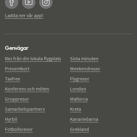
Facebook
YouTube
Instagram
Ladda ner vår app!
Genvägar
Res från din lokala flygplats
Sista minuten
Presentkort
Weekendresor
Taxfree
Flygresor
Konferens och möten
London
Gruppresor
Mallorca
Samarbetspartners
Kreta
Hyrbil
Kanarieöarna
Fotbollsresor
Grekland