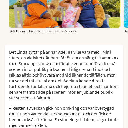
Adelina med favoritkompisarna Lollo & Bernie
Ad
Det Linda syftar på är när Adelina ville vara med i Mini
Stars, en aktivitet där barn får öva in en sång tillsammans
med Sunwings showteam för att sedan framföra den på
scenen inför publik på kvällen. Tidigare har Linda och
Niklas alltid behövt vara med vid liknande tillfällen, men
nu var det inte tu tal om det. Adelina kände direkt
förtroende för killarna och tjejerna i teamet, och när hon
senare framträdde på scenen inför en jublande publik
var succén ett faktum.
– Resten av veckan gick hon omkring och var övertygad
om att hon var en del av showteamet – och det fick de
henne också att känna. En stor eloge till dem, säger Linda
med värme i rösten.