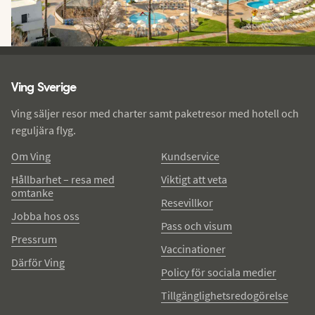
Ving - sidfot
Ving Sverige
Ving säljer resor med charter samt paketresor med hotell och
reguljära flyg.
Om Ving
Kundservice
Hållbarhet – resa med
Viktigt att veta
omtanke
Resevillkor
Jobba hos oss
Pass och visum
Pressrum
Vaccinationer
Därför Ving
Policy för sociala medier
Tillgänglighetsredogörelse