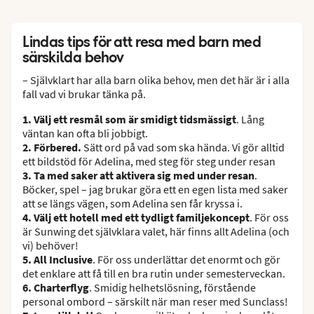
Lindas tips för att resa med barn med
särskilda behov
– Självklart har alla barn olika behov, men det här är i alla
fall vad vi brukar tänka på.
1. Välj ett resmål som är smidigt tidsmässigt
. Lång
väntan kan ofta bli jobbigt.
2. Förbered.
Sätt ord på vad som ska hända. Vi gör alltid
ett bildstöd för Adelina, med steg för steg under resan
3. Ta med saker att aktivera sig med under resan
.
Böcker, spel – jag brukar göra ett en egen lista med saker
att se längs vägen, som Adelina sen får kryssa i.
4. Välj ett hotell med ett tydligt familjekoncept
. För oss
är Sunwing det självklara valet, här finns allt Adelina (och
vi) behöver!
5. All Inclusive
. För oss underlättar det enormt och gör
det enklare att få till en bra rutin under semesterveckan.
6. Charterflyg
. Smidig helhetslösning, förstående
personal ombord – särskilt när man reser med Sunclass!