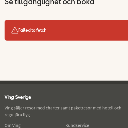
Se tillgänglighet och boka
Failed to fetch
Ving - sidfot
Ving Sverige
Ving säljer resor med charter samt paketresor med hotell och
reguljära flyg.
Om Ving
Kundservice