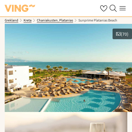
Se dina sparade
Sök på ving.s
Meny
Grekland
Kreta
Chaniakusten, Platanias
Sunprime Platanias Beach
(
70
)
Se bilder & film