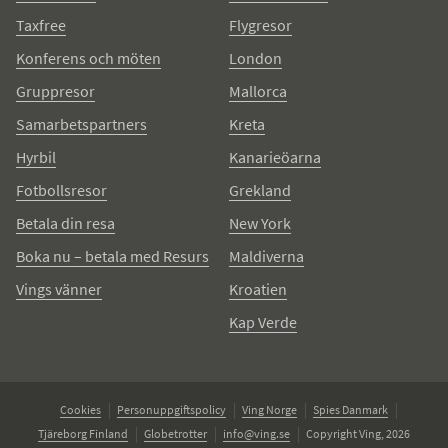
Taxfree
Flygresor
Konferens och möten
London
Gruppresor
Mallorca
Samarbetspartners
Kreta
Hyrbil
Kanarieöarna
Fotbollsresor
Grekland
Betala din resa
New York
Boka nu – betala med Resurs
Maldiverna
Vings vänner
Kroatien
Kap Verde
Cookies
Personuppgiftspolicy
Ving Norge
Spies Danmark
Tjäreborg Finland
Globetrotter
info@ving.se
Copyright Ving, 2026