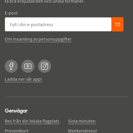
få bra erbjudanden och unika förmåner.
E-post
Om insamling av personuppgifter
Facebook
YouTube
Instagram
Ladda ner vår app!
Genvägar
Res från din lokala flygplats
Sista minuten
Presentkort
Weekendresor