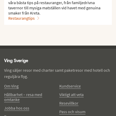
våra bästa tips på restauranger, från familjedrivna
tavernor till mysiga matställen vid havet med genuina
smaker från Kreta.
Restaurangtips
Ving - sidfot
Ving Sverige
Ving säljer resor med charter samt paketresor med hotell och
reguljära flyg.
Om Ving
Kundservice
Hållbarhet – resa med
Viktigt att veta
omtanke
Resevillkor
Jobba hos oss
Pass och visum