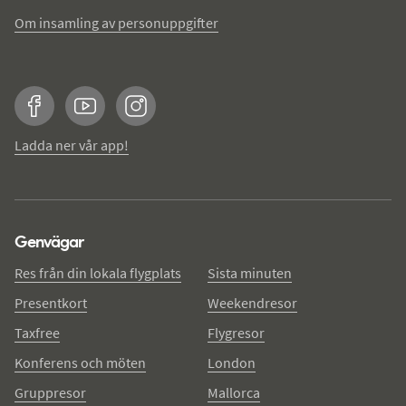
Om insamling av personuppgifter
Facebook
YouTube
Instagram
Ladda ner vår app!
Genvägar
Res från din lokala flygplats
Sista minuten
Presentkort
Weekendresor
Taxfree
Flygresor
Konferens och möten
London
Gruppresor
Mallorca