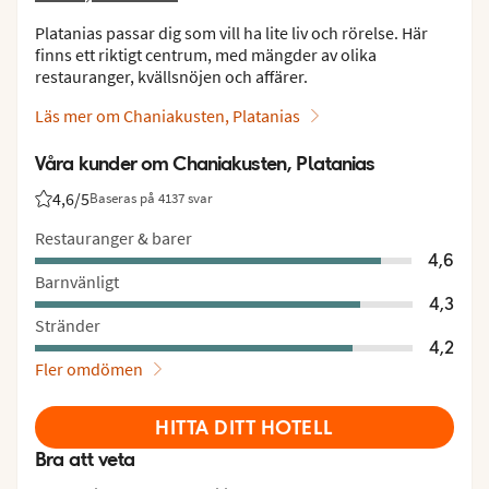
Platanias passar dig som vill ha lite liv och rörelse. Här
finns ett riktigt centrum, med mängder av olika
restauranger, kvällsnöjen och affärer.
Läs mer om Chaniakusten, Platanias
Våra kunder om Chaniakusten, Platanias
4,6
/5
Baseras på 4137 svar
Betyg från Vings gäster: 4.6/5
Restauranger & barer
4,6
Barnvänligt
4,3
Stränder
4,2
Fler omdömen
HITTA DITT HOTELL
Bra att veta