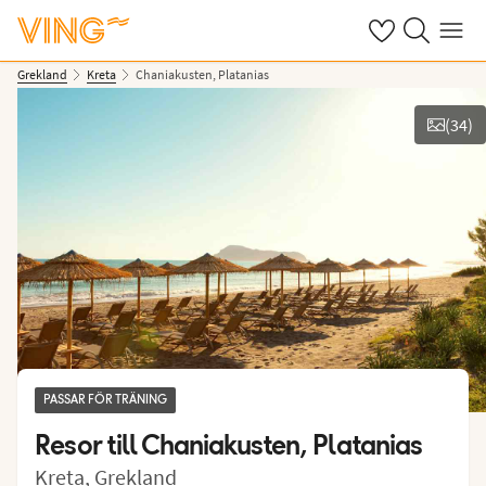
Se dina sparade
Sök på ving.s
Meny
Grekland
Kreta
Chaniakusten, Platanias
(
34
)
Se bilder
PASSAR FÖR TRÄNING
Resor till
Chaniakusten, Platanias
Kreta
,
Grekland