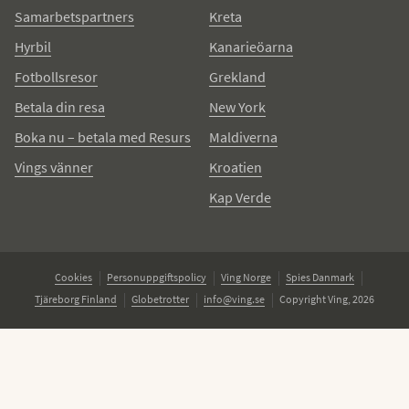
Samarbetspartners
Kreta
Hyrbil
Kanarieöarna
Fotbollsresor
Grekland
Betala din resa
New York
Boka nu – betala med Resurs
Maldiverna
Vings vänner
Kroatien
Kap Verde
Cookies
Personuppgiftspolicy
Ving Norge
Spies Danmark
Tjäreborg Finland
Globetrotter
info@ving.se
Copyright Ving, 2026