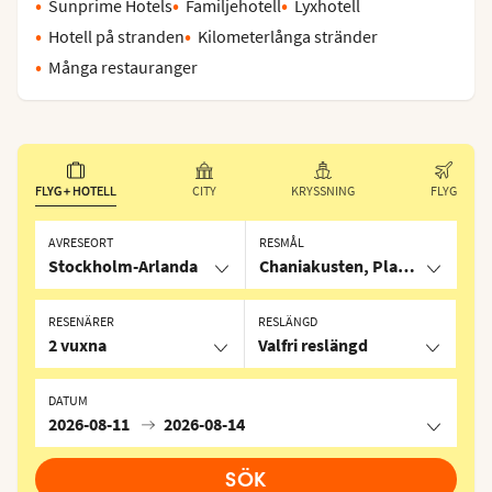
Sunprime Hotels
Familjehotell
Lyxhotell
Hotell på stranden
Kilometerlånga stränder
Många restauranger
FLYG + HOTELL
CITY
KRYSSNING
FLYG
AVRESEORT
RESMÅL
Stockholm-Arlanda
Chaniakusten, Platanias, Grek
RESENÄRER
RESLÄNGD
2 vuxna
Valfri reslängd
DATUM
2026-08-11
2026-08-14
SÖK