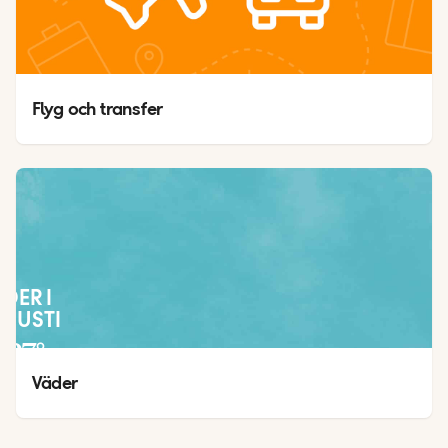
Flyg och transfer
ÄDER I
GUSTI
27
°
22
°
Väder