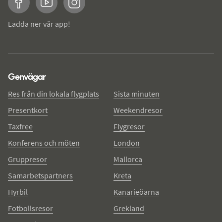
Facebook
YouTube
Instagram
Ladda ner vår app!
Genvägar
Res från din lokala flygplats
Sista minuten
Presentkort
Weekendresor
Taxfree
Flygresor
Konferens och möten
London
Gruppresor
Mallorca
Samarbetspartners
Kreta
Hyrbil
Kanarieöarna
Fotbollsresor
Grekland