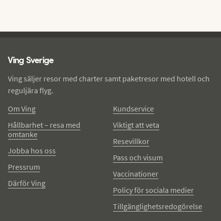
Ving - sidfot
Ving Sverige
Ving säljer resor med charter samt paketresor med hotell och
reguljära flyg.
Om Ving
Kundservice
Hållbarhet – resa med
Viktigt att veta
omtanke
Resevillkor
Jobba hos oss
Pass och visum
Pressrum
Vaccinationer
Därför Ving
Policy för sociala medier
Tillgänglighetsredogörelse