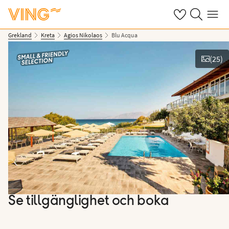
Se dina sparade
Sök på ving.s
Meny
Grekland
Kreta
Agios Nikolaos
Blu Acqua
(
25
)
Se bilder
Se tillgänglighet och boka