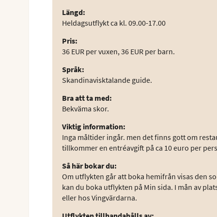
Längd
:
Heldagsutflykt ca kl. 09.00-17.00
Pris
:
36 EUR per vuxen, 36 EUR per barn.
Språk
:
Skandinavisktalande guide.
Bra att ta med
:
Bekväma skor.
Viktig information
:
Inga måltider ingår. men det finns gott om rest
tillkommer en entréavgift på ca 10 euro per per
Så här bokar du
:
Om utflykten går att boka hemifrån visas den som
kan du boka utflykten på Min sida. I mån av plat
eller hos Vingvärdarna.
Utflykten tillhandahålls av
: