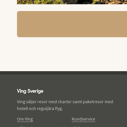
Ving - sidfot
Ving Sverige
Ving säljer resor med charter samt paketresor med
hotell och reguljära flyg.
Om Ving
Kundservice