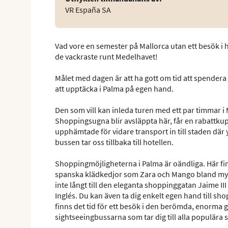
VR España SA
Vad vore en semester på Mallorca utan ett besök 
de vackraste runt Medelhavet!
Målet med dagen är att ha gott om tid att spendera
att upptäcka i Palma på egen hand.
Den som vill kan inleda turen med ett par timmar i 
Shoppingsugna blir avsläppta här, får en rabattku
upphämtade för vidare transport in till staden där 
bussen tar oss tillbaka till hotellen.
Shoppingmöjligheterna i Palma är oändliga. Här fi
spanska klädkedjor som Zara och Mango bland myck
inte långt till den eleganta shoppinggatan Jaime III
Inglés. Du kan även ta dig enkelt egen hand till sho
finns det tid för ett besök i den berömda, enorma g
sightseeingbussarna som tar dig till alla populära