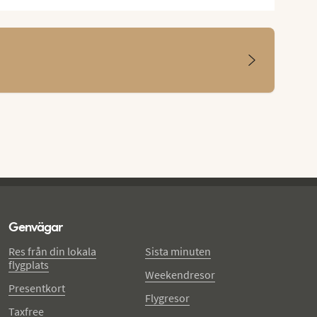
Genvägar
Res från din lokala
Sista minuten
flygplats
Weekendresor
Presentkort
Flygresor
Taxfree