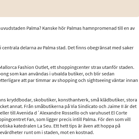
i huvudstaden Palma? Kanske hör Palmas hamnpromenad till en av
 i centrala delarna av Palma stad. Det finns obegränsat med saker
Mallorca Fashion Outlet, ett shoppingcenter strax utanför staden.
pong som kan användas i utvalda butiker, och blir sedan
ytterligare att par timmar av shopping och sightseeing väntar innan
nns kryddbodar, skobutiker, konsthantverk, små klädbutiker, stora
et annat. Från småbutikerna på Via Sindicato och Jaime II är det
 eller till Avenida d´Alexandre Rossello och varuhuset El Corte
ppingcentret Fan, som ligger precis intill Palma. För den som vill
otiska katedralen La Seu. Ett hett tips är även att hoppa på
 sevärdheter runt om i staden, mot en kostnad.