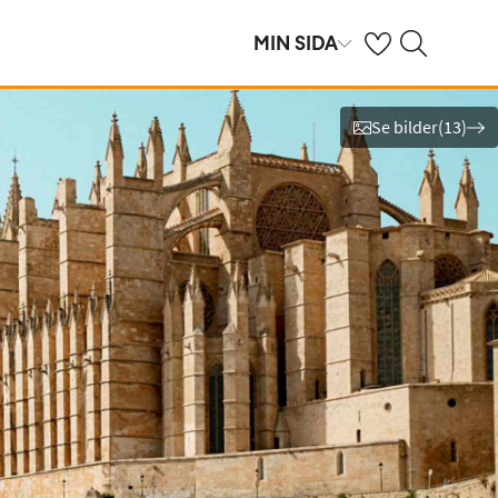
Se dina sparade h
Sök på ving.se
MIN SIDA
Se bilder
(
13
)