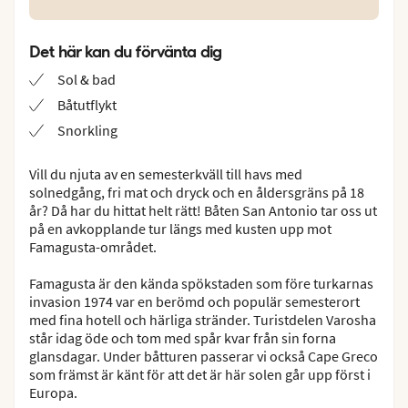
Det här kan du förvänta dig
Sol & bad
Båtutflykt
Snorkling
Vill du njuta av en semesterkväll till havs med
solnedgång, fri mat och dryck och en åldersgräns på 18
år? Då har du hittat helt rätt! Båten San Antonio tar oss ut
på en avkopplande tur längs med kusten upp mot
Famagusta-området.
Famagusta är den kända spökstaden som före turkarnas
invasion 1974 var en berömd och populär semesterort
med fina hotell och härliga stränder. Turistdelen Varosha
står idag öde och tom med spår kvar från sin forna
glansdagar. Under båtturen passerar vi också Cape Greco
som främst är känt för att det är här solen går upp först i
Europa.