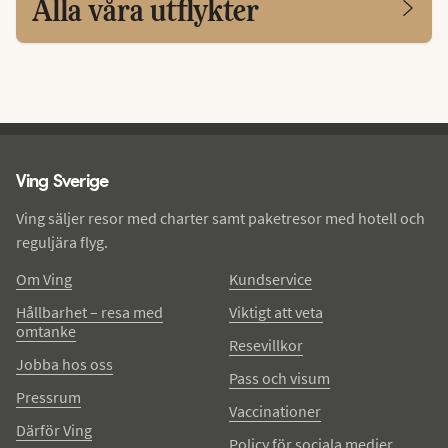
Alla våra utflykter
Ving - sidfot
Ving Sverige
Ving säljer resor med charter samt paketresor med hotell och
reguljära flyg.
Om Ving
Kundservice
Hållbarhet – resa med
Viktigt att veta
omtanke
Resevillkor
Jobba hos oss
Pass och visum
Pressrum
Vaccinationer
Därför Ving
Policy för sociala medier