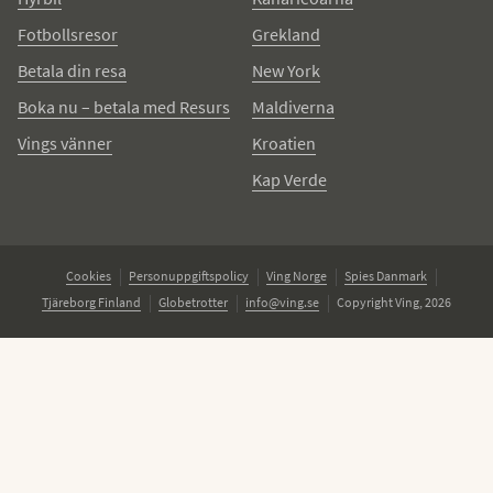
Fotbollsresor
Grekland
Betala din resa
New York
Boka nu – betala med Resurs
Maldiverna
Vings vänner
Kroatien
Kap Verde
Cookies
Personuppgiftspolicy
Ving Norge
Spies Danmark
Tjäreborg Finland
Globetrotter
info@ving.se
Copyright Ving, 2026