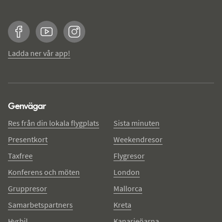
Facebook
YouTube
Instagram
Ladda ner vår app!
Genvägar
Res från din lokala flygplats
Sista minuten
Presentkort
Weekendresor
Taxfree
Flygresor
Konferens och möten
London
Gruppresor
Mallorca
Samarbetspartners
Kreta
Hyrbil
Kanarieöarna