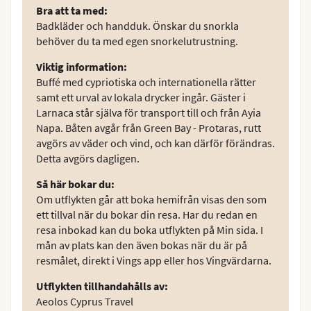
Bra att ta med
:
Badkläder och handduk. Önskar du snorkla
behöver du ta med egen snorkelutrustning.
Viktig information
:
Buffé med cypriotiska och internationella rätter
samt ett urval av lokala drycker ingår. Gäster i
Larnaca står själva för transport till och från Ayia
Napa. Båten avgår från Green Bay - Protaras, rutt
avgörs av väder och vind, och kan därför förändras.
Detta avgörs dagligen.
Så här bokar du
:
Om utflykten går att boka hemifrån visas den som
ett tillval när du bokar din resa. Har du redan en
resa inbokad kan du boka utflykten på Min sida. I
mån av plats kan den även bokas när du är på
resmålet, direkt i Vings app eller hos Vingvärdarna.
Utflykten tillhandahålls av
:
Aeolos Cyprus Travel