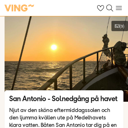
Se dina sparade
Sök på ving.s
Meny
(
9
)
Se bilder
San Antonio - Solnedgång på havet
Njut av den sköna eftermiddagssolen och
den ljumma kvällen ute på Medelhavets
klara vatten. Båten San Antonio tar dig på en