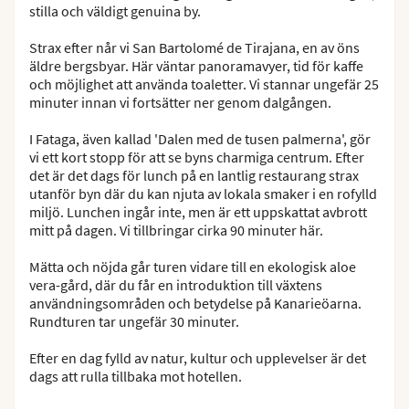
stilla och väldigt genuina by.
Strax efter når vi San Bartolomé de Tirajana, en av öns
äldre bergsbyar. Här väntar panoramavyer, tid för kaffe
och möjlighet att använda toaletter. Vi stannar ungefär 25
minuter innan vi fortsätter ner genom dalgången.
I Fataga, även kallad 'Dalen med de tusen palmerna', gör
vi ett kort stopp för att se byns charmiga centrum. Efter
det är det dags för lunch på en lantlig restaurang strax
utanför byn där du kan njuta av lokala smaker i en rofylld
miljö. Lunchen ingår inte, men är ett uppskattat avbrott
mitt på dagen. Vi tillbringar cirka 90 minuter här.
Mätta och nöjda går turen vidare till en ekologisk aloe
vera-gård, där du får en introduktion till växtens
användningsområden och betydelse på Kanarieöarna.
Rundturen tar ungefär 30 minuter.
Efter en dag fylld av natur, kultur och upplevelser är det
dags att rulla tillbaka mot hotellen.