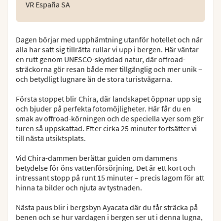
VR España SA
Dagen börjar med upphämtning utanför hotellet och när
alla har satt sig tillrätta rullar vi upp i bergen. Här väntar
en rutt genom UNESCO-skyddad natur, där offroad-
sträckorna gör resan både mer tillgänglig och mer unik –
och betydligt lugnare än de stora turistvägarna.
Första stoppet blir Chira, där landskapet öppnar upp sig
och bjuder på perfekta fotomöjligheter. Här får du en
smak av offroad-körningen och de speciella vyer som gör
turen så uppskattad. Efter cirka 25 minuter fortsätter vi
till nästa utsiktsplats.
Vid Chira-dammen berättar guiden om dammens
betydelse för öns vattenförsörjning. Det är ett kort och
intressant stopp på runt 15 minuter – precis lagom för att
hinna ta bilder och njuta av tystnaden.
Nästa paus blir i bergsbyn Ayacata där du får sträcka på
benen och se hur vardagen i bergen ser ut i denna lugna,