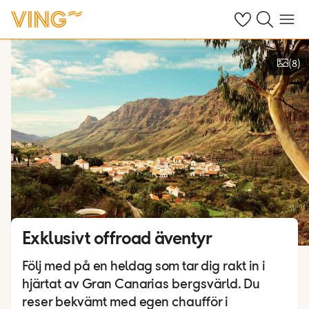
Se dina sparade
Sök på ving.s
Meny
(
8
)
Se bilder
Exklusivt offroad äventyr
Följ med på en heldag som tar dig rakt in i
hjärtat av Gran Canarias bergsvärld. Du
reser bekvämt med egen chaufför i