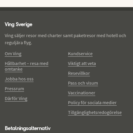
Ving - sidfot
Ving Sverige
Ving säljer resor med charter samt paketresor med hotell och
reguljära flyg.
Om Ving
Kundservice
Hållbarhet – resa med
Viktigt att veta
omtanke
Resevillkor
Jobba hos oss
Pass och visum
Pressrum
Vaccinationer
Därför Ving
Policy för sociala medier
Tillgänglighetsredogörelse
Betalningsalternativ