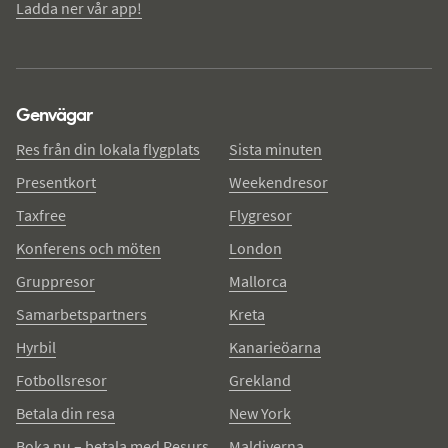
Ladda ner vår app!
Genvägar
Res från din lokala flygplats
Sista minuten
Presentkort
Weekendresor
Taxfree
Flygresor
Konferens och möten
London
Gruppresor
Mallorca
Samarbetspartners
Kreta
Hyrbil
Kanarieöarna
Fotbollsresor
Grekland
Betala din resa
New York
Boka nu – betala med Resurs
Maldiverna