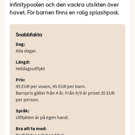
infinitypoolen och den vackra utsikten över
havet. För barnen finns en rolig splashpool.
Snabbfakta
Dag
:
Alla dagar.
Längd
:
Heldagsutflykt
Pris
:
45 EUR per vuxen, 45 EUR per barn.
Barnpris gäller från 4 år. Från 9/9 är priset 35 EUR
per person.
Språk
:
Utflykten är på egen hand.
Bra att ta med
:
Badkläder och handduk.