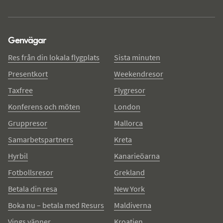
Genvägar
Res från din lokala flygplats
Sista minuten
Presentkort
Weekendresor
Taxfree
Flygresor
Konferens och möten
London
Gruppresor
Mallorca
Samarbetspartners
Kreta
Hyrbil
Kanarieöarna
Fotbollsresor
Grekland
Betala din resa
New York
Boka nu – betala med Resurs
Maldiverna
Vings vänner
Kroatien