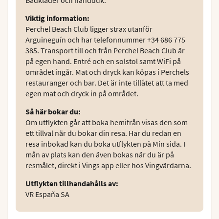
Viktig information
:
Perchel Beach Club ligger strax utanför
Arguineguín och har telefonnummer +34 686 775
385. Transport till och från Perchel Beach Club är
på egen hand. Entré och en solstol samt WiFi på
området ingår. Mat och dryck kan köpas i Perchels
restauranger och bar. Det är inte tillåtet att ta med
egen mat och dryck in på området.
Så här bokar du
:
Om utflykten går att boka hemifrån visas den som
ett tillval när du bokar din resa. Har du redan en
resa inbokad kan du boka utflykten på Min sida. I
mån av plats kan den även bokas när du är på
resmålet, direkt i Vings app eller hos Vingvärdarna.
Utflykten tillhandahålls av
:
VR España SA