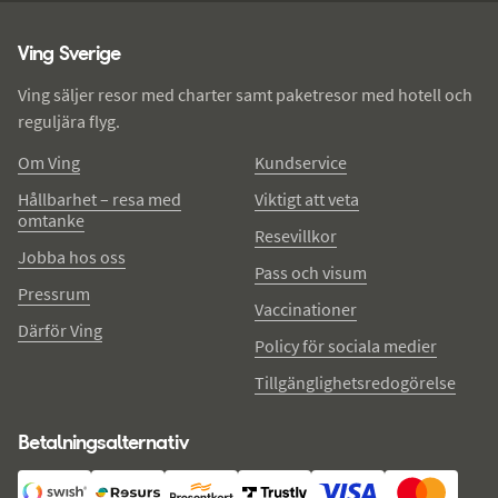
Ving - sidfot
Ving Sverige
Ving säljer resor med charter samt paketresor med hotell och
reguljära flyg.
Om Ving
Kundservice
Hållbarhet – resa med
Viktigt att veta
omtanke
Resevillkor
Jobba hos oss
Pass och visum
Pressrum
Vaccinationer
Därför Ving
Policy för sociala medier
Tillgänglighetsredogörelse
Betalningsalternativ