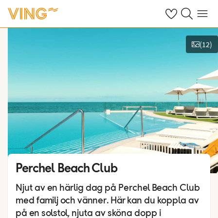
Se dina sparade
Sök på ving.s
Meny
(
12
)
Se bilder
Perchel Beach Club
Njut av en härlig dag på Perchel Beach Club
med familj och vänner. Här kan du koppla av
på en solstol, njuta av sköna dopp i