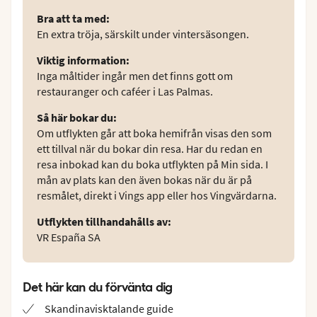
Bra att ta med
:
En extra tröja, särskilt under vintersäsongen.
Viktig information
:
Inga måltider ingår men det finns gott om
restauranger och caféer i Las Palmas.
Så här bokar du
:
Om utflykten går att boka hemifrån visas den som
ett tillval när du bokar din resa. Har du redan en
resa inbokad kan du boka utflykten på Min sida. I
mån av plats kan den även bokas när du är på
resmålet, direkt i Vings app eller hos Vingvärdarna.
Utflykten tillhandahålls av
:
VR España SA
Det här kan du förvänta dig
Skandinavisktalande guide