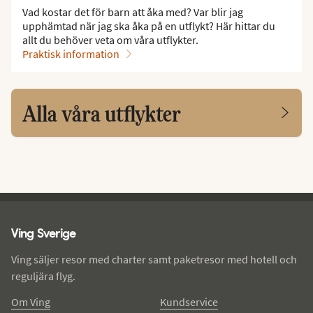
Vad kostar det för barn att åka med? Var blir jag
upphämtad när jag ska åka på en utflykt? Här hittar du
allt du behöver veta om våra utflykter.
Praktisk information
Alla våra utflykter
Ving - sidfot
Ving Sverige
Ving säljer resor med charter samt paketresor med hotell och
reguljära flyg.
Om Ving
Kundservice