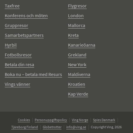
Taxfree
Flygresor
Konferens och möten
London
Gruppresor
Mallorca
Samarbetspartners
Kreta
Hyrbil
Kanarieöarna
Fotbollsresor
Grekland
Betala din resa
New York
Boka nu – betala med Resurs
Maldiverna
Vings vänner
Kroatien
Kap Verde
Cookies
Personuppgiftspolicy
Ving Norge
Spies Danmark
Tjäreborg Finland
Globetrotter
info@ving.se
Copyright Ving, 2026