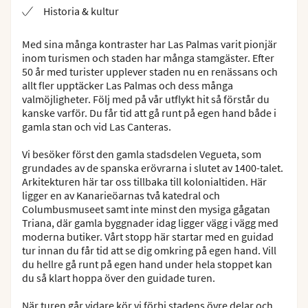
Historia & kultur
Med sina många kontraster har Las Palmas varit pionjär
inom turismen och staden har många stamgäster. Efter
50 år med turister upplever staden nu en renässans och
allt fler upptäcker Las Palmas och dess många
valmöjligheter. Följ med på vår utflykt hit så förstår du
kanske varför. Du får tid att gå runt på egen hand både i
gamla stan och vid Las Canteras.
Vi besöker först den gamla stadsdelen Vegueta, som
grundades av de spanska erövrarna i slutet av 1400-talet.
Arkitekturen här tar oss tillbaka till kolonialtiden. Här
ligger en av Kanarieöarnas två katedral och
Columbusmuseet samt inte minst den mysiga gågatan
Triana, där gamla byggnader idag ligger vägg i vägg med
moderna butiker. Vårt stopp här startar med en guidad
tur innan du får tid att se dig omkring på egen hand. Vill
du hellre gå runt på egen hand under hela stoppet kan
du så klart hoppa över den guidade turen.
När turen går vidare kör vi förbi stadens övre delar och