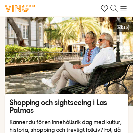
Se dina sparade
Sök på ving.s
Meny
(
15
)
Se bilder & film
Shopping och sightseeing i Las
Palmas
Känner du för en innehållsrik dag med kultur,
historia, shopping och trevligt folkliv? Följ då