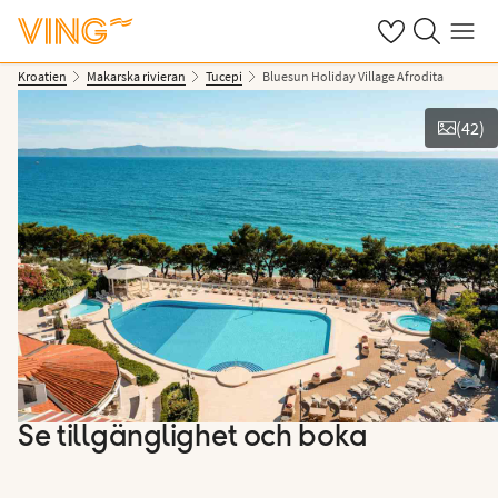
Se dina sparade
Sök på ving.s
Meny
Kroatien
Makarska rivieran
Tucepi
Bluesun Holiday Village Afrodita
(
42
)
Se bilder
Se tillgänglighet och boka