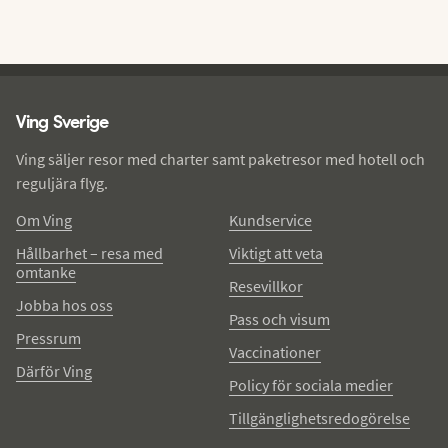
Ving - sidfot
Ving Sverige
Ving säljer resor med charter samt paketresor med hotell och
reguljära flyg.
Om Ving
Kundservice
Hållbarhet – resa med
Viktigt att veta
omtanke
Resevillkor
Jobba hos oss
Pass och visum
Pressrum
Vaccinationer
Därför Ving
Policy för sociala medier
Tillgänglighetsredogörelse