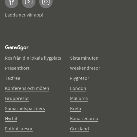
Facebook
YouTube
Instagram
Ladda ner vår app!
Genvägar
Res från din lokala flygplats
Sista minuten
Presentkort
Weekendresor
Taxfree
Flygresor
Konferens och möten
London
Gruppresor
Mallorca
Samarbetspartners
Kreta
Hyrbil
Kanarieöarna
Fotbollsresor
Grekland