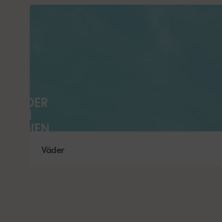
VÄDER
I
INDIEN
Väder