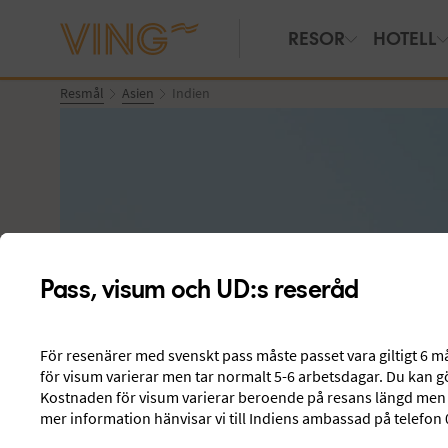
RESOR
HOTELL
Resmål
Asien
Indien
Pass, visum och UD:s reseråd
För resenärer med svenskt pass måste passet vara giltigt 6 
för visum varierar men tar normalt 5-6 arbetsdagar. Du kan 
Kostnaden för visum varierar beroende på resans längd men b
Se bilder
mer information hänvisar vi till Indiens ambassad på telefon 