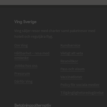
Ving - sidfot
Ving Sverige
Ving säljer resor med charter samt paketresor med
hotell och reguljära flyg.
Om Ving
Kundservice
Hållbarhet – resa med
Viktigt att veta
omtanke
Resevillkor
Jobba hos oss
Pass och visum
Pressrum
Vaccinationer
Därför Ving
Policy för sociala medier
Tillgänglighetsredogörelse
Betalningsalternativ