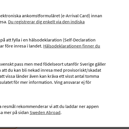
a elektroniska ankomstformuläret (e-Arrival Card) innan
resa.
Du registrerar dig enkelt via den indiska
 på att fylla i en hälsodeklaration (Self-Declaration
ar före inresa i landet.
Hälsodeklarationen finner du
svenskt pass men med födelseort utanför Sverige gäller
n att du kan bli nekad inresa med provisoriskt/skadat
tt vissa länder även kan kräva ett visst antal tomma
t, billig shopping, kulörta färger, folkvimmel, gyllengula stränder 
ulatet för mer information. Ving ansvarar ej för
ika resmål rekommenderar vi att du laddar ner appen
äsa mer på sidan
Sweden Abroad
.
SMÅL