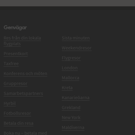
Genvägar
Res från din lokala
Sista minuten
flygplats
Weekendresor
Presentkort
Flygresor
Taxfree
London
Konferens och möten
Mallorca
Gruppresor
Kreta
Samarbetspartners
Kanarieöarna
Hyrbil
Grekland
Fotbollsresor
New York
Betala din resa
Maldiverna
Boka nu – betala med