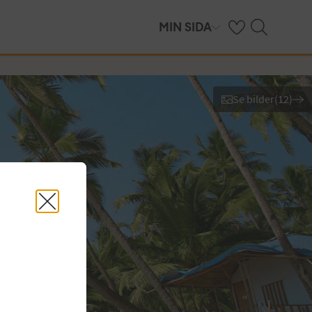
Se dina sparade h
Sök på ving.se
MIN SIDA
Se bilder
(
12
)