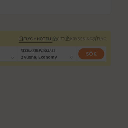
FLYG + HOTELL
CITY
KRYSSNING
FLYG
RESENÄRER/FLYGKLASS
SÖK
2 vuxna, Economy