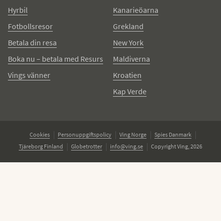
Hyrbil
Kanarieöarna
Fotbollsresor
Grekland
Betala din resa
New York
Boka nu – betala med Resurs
Maldiverna
Vings vänner
Kroatien
Kap Verde
Cookies
Personuppgiftspolicy
Ving Norge
Spies Danmark
Tjäreborg Finland
Globetrotter
info@ving.se
Copyright Ving, 2026