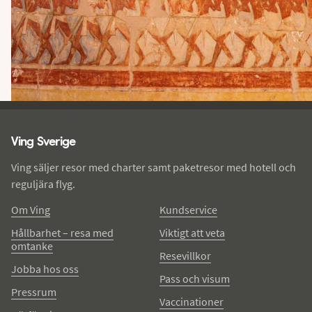
Ving - sidfot
Ving Sverige
Ving säljer resor med charter samt paketresor med hotell och
reguljära flyg.
Om Ving
Kundservice
Hållbarhet – resa med
Viktigt att veta
omtanke
Resevillkor
Jobba hos oss
Pass och visum
Pressrum
Vaccinationer