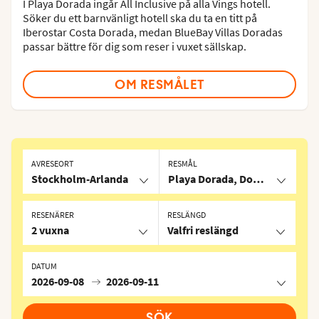
I Playa Dorada ingår All Inclusive på alla Vings hotell.
Söker du ett barnvänligt hotell ska du ta en titt på
Iberostar Costa Dorada, medan BlueBay Villas Doradas
passar bättre för dig som reser i vuxet sällskap.
OM RESMÅLET
AVRESEORT
RESMÅL
Stockholm-Arlanda
Playa Dorada, Dominikanska r
RESENÄRER
RESLÄNGD
2 vuxna
Valfri reslängd
DATUM
2026-09-08
2026-09-11
SÖK