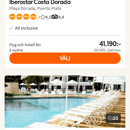
Iberostar Costa Dorada
Playa Dorada, Puerto Plata
+
4,1
Betyg från Vings gäster: 4.1/5
Betyg från Tripadvisor: 4.4 of 5
4,4
All Inclusive
41.190:-
Flyg och hotell för
2 vuxna
20.595:-/person
VÄLJ
20