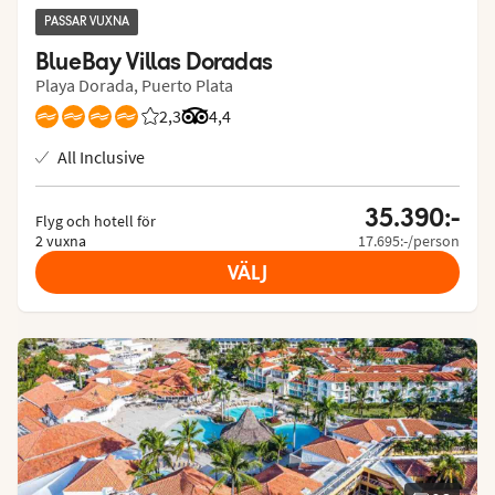
PASSAR VUXNA
BlueBay Villas Doradas
Playa Dorada, Puerto Plata
2,3
Betyg från Vings gäster: 2.25/5
Betyg från Tripadvisor: 4.4 of 5
4,4
All Inclusive
35.390:-
Flyg och hotell för
2 vuxna
17.695:-/person
VÄLJ