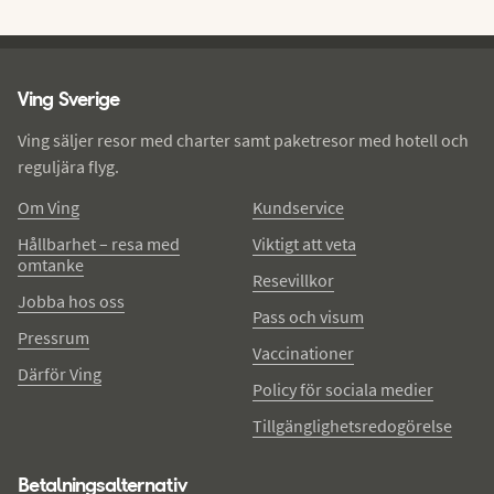
Ving - sidfot
Ving Sverige
Ving säljer resor med charter samt paketresor med hotell och
reguljära flyg.
Om Ving
Kundservice
Hållbarhet – resa med
Viktigt att veta
omtanke
Resevillkor
Jobba hos oss
Pass och visum
Pressrum
Vaccinationer
Därför Ving
Policy för sociala medier
Tillgänglighetsredogörelse
Betalningsalternativ