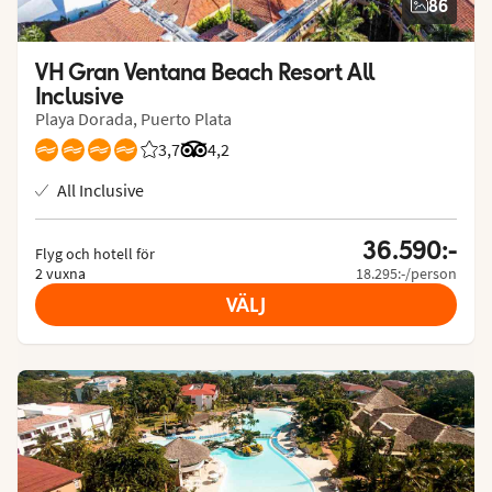
86
VH Gran Ventana Beach Resort All 
Inclusive
Playa Dorada, Puerto Plata
3,7
Betyg från Vings gäster: 3.667/5
Betyg från Tripadvisor: 4.2 of 5
4,2
All Inclusive
36.590:-
Flyg och hotell för
2 vuxna
18.295:-/person
VÄLJ