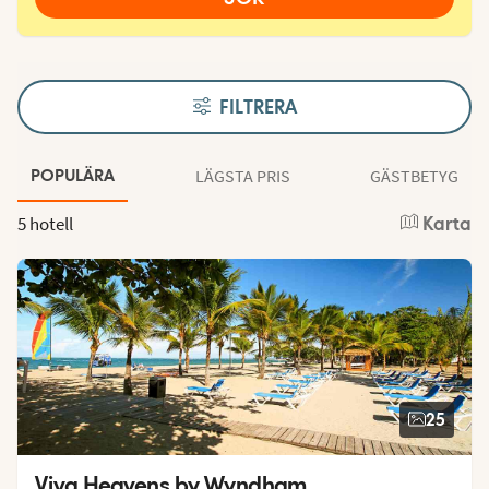
FILTRERA
LÄGSTA PRIS
GÄSTBETYG
POPULÄRA
5 hotell
Karta
25
Viva Heavens by Wyndham