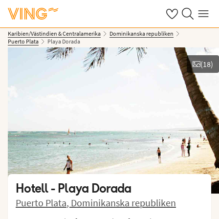
Se dina sparade
Sök på ving.s
Meny
Karibien/Västindien & Centralamerika
Dominikanska republiken
Puerto Plata
Playa Dorada
(
18
)
Se bilder
Hotell -
Playa Dorada
Puerto Plata
,
Dominikanska republiken