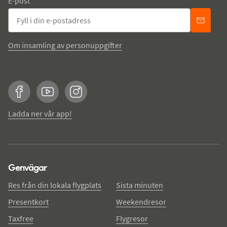
E-post
Om insamling av personuppgifter
Facebook
YouTube
Instagram
Ladda ner vår app!
Genvägar
Res från din lokala flygplats
Sista minuten
Presentkort
Weekendresor
Taxfree
Flygresor