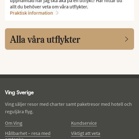
upphämtad när jag ska åka på en utflykt? Här hittar du
allt du behöver veta om våra utflykter.
Praktisk information
Alla våra utflykter
Ving - sidfot
Ving Sverige
Ving säljer resor med charter samt paketresor med hotell och
reguljära flyg.
Om Ving
Kundservice
Hållbarhet – resa med
Viktigt att veta