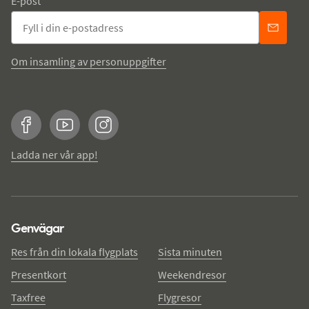
E-post
Om insamling av personuppgifter
Facebook
YouTube
Instagram
Ladda ner vår app!
Genvägar
Res från din lokala flygplats
Sista minuten
Presentkort
Weekendresor
Taxfree
Flygresor