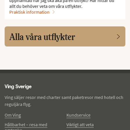
upphämtad när jag ska åka på en utflykt? Här hittar du
allt du behöver veta om våra utflykter.
Praktisk information
Alla våra utflykter
Ving - sidfot
Ving Sverige
Ving säljer resor med charter samt paketresor med hotell och
reguljära flyg.
Om Ving
Kundservice
Hållbarhet – resa med
Viktigt att veta