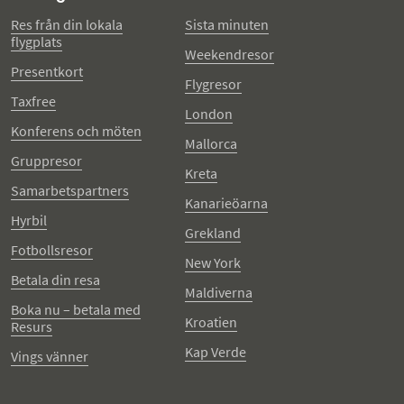
Res från din lokala
Sista minuten
flygplats
Weekendresor
Presentkort
Flygresor
Taxfree
London
Konferens och möten
Mallorca
Gruppresor
Kreta
Samarbetspartners
Kanarieöarna
Hyrbil
Grekland
Fotbollsresor
New York
Betala din resa
Maldiverna
Boka nu – betala med
Kroatien
Resurs
Kap Verde
Vings vänner