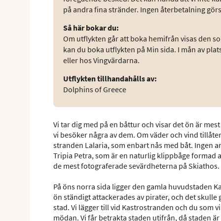
på andra fina stränder. Ingen återbetalning gör
Så här bokar du
:
Om utflykten går att boka hemifrån visas den som
kan du boka utflykten på Min sida. I mån av plat
eller hos Vingvärdarna.
Utflykten tillhandahålls av
:
Dolphins of Greece
Vi tar dig med på en båttur och visar det ön är mest
vi besöker några av dem. Om väder och vind tillåter
stranden Lalaria, som enbart nås med båt. Ingen anna
Tripia Petra, som är en naturlig klippbåge formad 
de mest fotograferade sevärdheterna på Skiathos.
På öns norra sida ligger den gamla huvudstaden Ka
ön ständigt attackerades av pirater, och det skulle
stad. Vi lägger till vid Kastrostranden och du som vil
mödan. Vi får betrakta staden utifrån, då staden är