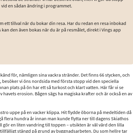
s vid en sådan ändring i programmet.
 ett tillval när du bokar din resa. Har du redan en resa inbokad
s kan den även bokas när du är på resmålet, direkt i Vings app
 känd för, nämligen sina vackra stränder. Det finns 66 stycken, och
, besöker vi öns nordsida med första stopp vid den speciella
n plats på ön har ett så turkost och klart vatten. Här får vi se
av havets erosion. Bågen sägs ha magiska krafter och är också en av
stro uppe på en vacker klippa. Hit flydde öborna på medeltiden då
 gå flera hundra år innan man kunde flytta ner till dagens Skiathos
l gör en liten vandring till toppen – utsikten är väl värd den lilla
 tillfälligt stängd på grund av byggnadsarbeten. Du som hellre tar