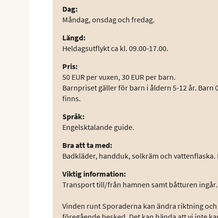
Dag
:
Måndag, onsdag och fredag.
Längd
:
Heldagsutflykt ca kl. 09.00-17.00.
Pris
:
50 EUR per vuxen, 30 EUR per barn.
Barnpriset gäller för barn i åldern 5-12 år. Barn
finns.
Språk
:
Engelsktalande guide.
Bra att ta med
:
Badkläder, handduk, solkräm och vattenflaska. Br
Viktig information
:
Transport till/från hamnen samt båtturen ingår. 
Vinden runt Sporaderna kan ändra riktning och s
föregående besked. Det kan hända att vi inte ka