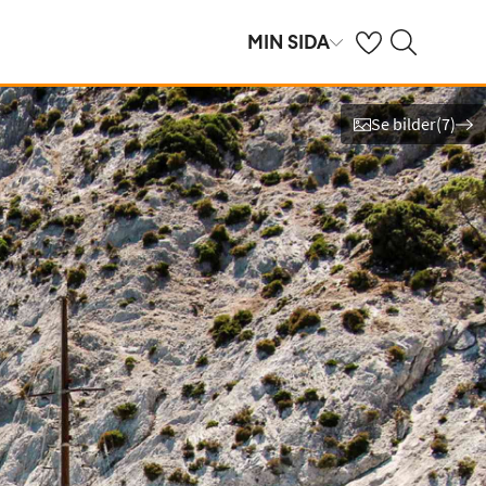
Se dina sparade h
Sök på ving.se
MIN SIDA
Se bilder
(
7
)