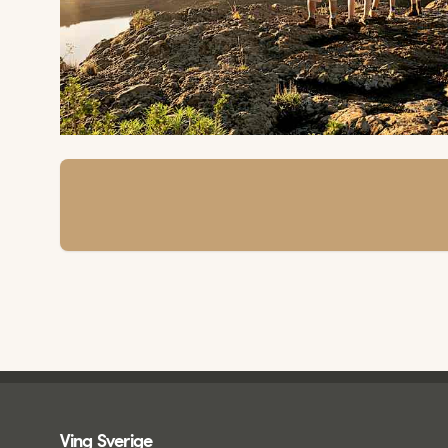
Ving - sidfot
Ving Sverige