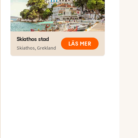
Skiathos stad
LÄS MER
Skiathos
,
Grekland