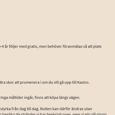
 0-4 år följer med gratis, men behöver föranmälas så att plats
a skor att promenera i om du vill gå upp till Kastro.
Inga måltider ingår, finns att köpa längs vägen.
tyrka från dag till dag. Rutten kan därför ändras utan
n besöka de stränder vi har beskrivit ovan, men vi gör då stopp