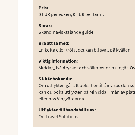
Pris
:
0 EUR per vuxen, 0 EUR per barn.
Språk
:
Skandinavisktalande guide.
Bra att ta med
:
En kofta eller tröja, det kan bli svalt på kvällen.
Viktig information
:
Middag, två drycker och välkomstdrink ingår. Övr
Så här bokar du
:
Om utflykten går att boka hemifrån visas den som
kan du boka utflykten på Min sida. I mån av plat
eller hos Vingvärdarna.
Utflykten tillhandahålls av
:
On Travel Solutions