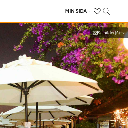
Se dina sparade h
Sök på ving.se
MIN SIDA
Se bilder
(
6
)