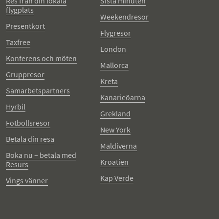
Res från din lokala
Sista minuten
flygplats
Weekendresor
Presentkort
Flygresor
Taxfree
London
Konferens och möten
Mallorca
Gruppresor
Kreta
Samarbetspartners
Kanarieöarna
Hyrbil
Grekland
Fotbollsresor
New York
Betala din resa
Maldiverna
Boka nu – betala med
Kroatien
Resurs
Kap Verde
Vings vänner