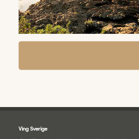
Ving - sidfot
Ving Sverige