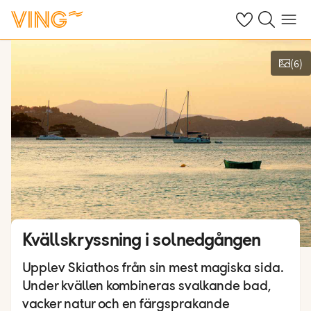
Se dina sparade
Sök på ving.s
Meny
(
6
)
Se bilder
Kvällskryssning i solnedgången
Upplev Skiathos från sin mest magiska sida.
Under kvällen kombineras svalkande bad,
vacker natur och en färgsprakande