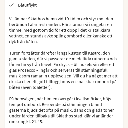
Båtutflykt
Vi lämnar Skiathos hamn vid 19-tiden och styr mot den
berömda Lalaria-stranden. Här stannar vi i ungefär en
timme, med gott om tid för ett dopp i det kristallklara
vattnet, en stunds avkoppling ombord eller kanske ett
dyk från båten.
Turen fortsätter därefter längs kusten till Kastro, den
gamla staden, där vi passerar de medeltida ruinerna och
får en fin vy från havet. En dryck – öl, husets vin eller ett
glas Prosecco – ingår och serveras till stämningsfull
musik som ramar in upplevelsen. Vill du ha något mer att
dricka eller ett gott tilltugg finns en snackbar ombord på
båten (även toaletter).
På hemvägen, när himlen övergår i kvällsmörker, höjs
tempot ombord. Beroende på stämningen bland
gästerna bjuds det ofta på musik, dans och glada toner
under färden tillbaka till Skiathos stad, där vi anländer
omkring kl. 21.45.