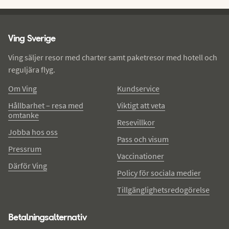
Ving - sidfot
Ving Sverige
Ving säljer resor med charter samt paketresor med hotell och
reguljära flyg.
Om Ving
Kundservice
Hållbarhet – resa med
Viktigt att veta
omtanke
Resevillkor
Jobba hos oss
Pass och visum
Pressrum
Vaccinationer
Därför Ving
Policy för sociala medier
Tillgänglighetsredogörelse
Betalningsalternativ