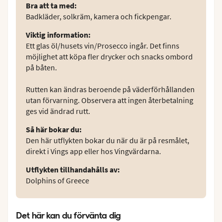
Bra att ta med
:
Badkläder, solkräm, kamera och fickpengar.
Viktig information
:
Ett glas öl/husets vin/Prosecco ingår. Det finns
möjlighet att köpa fler drycker och snacks ombord
på båten.
Rutten kan ändras beroende på väderförhållanden
utan förvarning. Observera att ingen återbetalning
ges vid ändrad rutt.
Så här bokar du
:
Den här utflykten bokar du när du är på resmålet,
direkt i Vings app eller hos Vingvärdarna.
Utflykten tillhandahålls av
:
Dolphins of Greece
Det här kan du förvänta dig