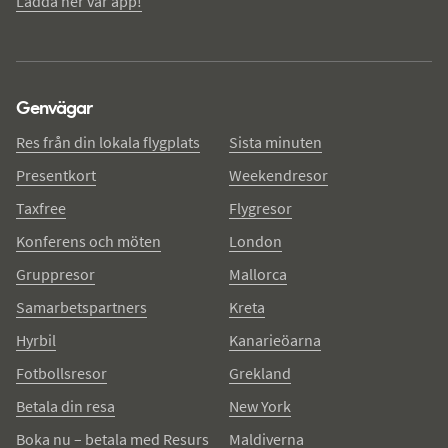
Ladda ner vår app!
Genvägar
Res från din lokala flygplats
Sista minuten
Presentkort
Weekendresor
Taxfree
Flygresor
Konferens och möten
London
Gruppresor
Mallorca
Samarbetspartners
Kreta
Hyrbil
Kanarieöarna
Fotbollsresor
Grekland
Betala din resa
New York
Boka nu – betala med Resurs
Maldiverna