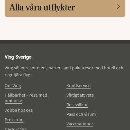
Alla våra utflykter
Ving - sidfot
Ving Sverige
Ving säljer resor med charter samt paketresor med hotell och
reguljära flyg.
Om Ving
Kundservice
Hållbarhet – resa med
Viktigt att veta
omtanke
Resevillkor
Jobba hos oss
Pass och visum
Pressrum
Vaccinationer
Därför Ving