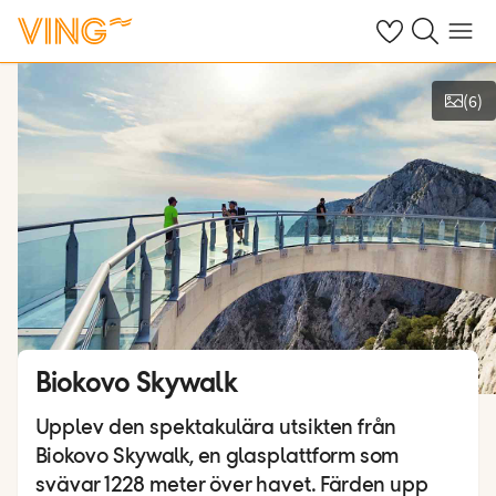
Se dina sparade
Sök på ving.s
Meny
(
6
)
Se bilder
Biokovo Skywalk
Upplev den spektakulära utsikten från
Biokovo Skywalk, en glasplattform som
svävar 1228 meter över havet. Färden upp