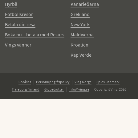
Hyrbil
Kanarieöarna
Fotbollsresor
Grekland
Betala din resa
New York
Boka nu – betala med Resurs
Maldiverna
Vings vänner
Kroatien
Kap Verde
Cookies
Personuppgiftspolicy
Ving Norge
Spies Danmark
Tjäreborg Finland
Globetrotter
info@ving.se
Copyright Ving, 2026