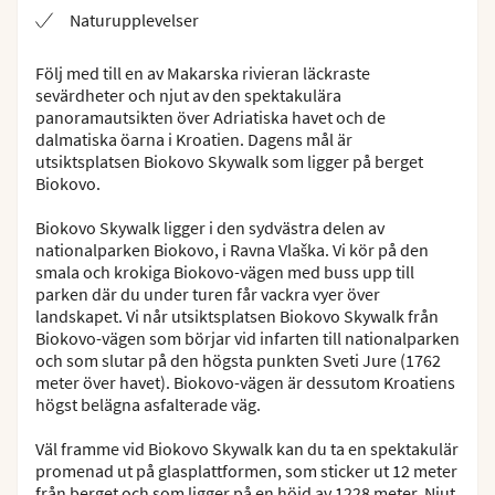
Naturupplevelser
Följ med till en av Makarska rivieran läckraste
sevärdheter och njut av den spektakulära
panoramautsikten över Adriatiska havet och de
dalmatiska öarna i Kroatien. Dagens mål är
utsiktsplatsen Biokovo Skywalk som ligger på berget
Biokovo.
Biokovo Skywalk ligger i den sydvästra delen av
nationalparken Biokovo, i Ravna Vlaška. Vi kör på den
smala och krokiga Biokovo-vägen med buss upp till
parken där du under turen får vackra vyer över
landskapet. Vi når utsiktsplatsen Biokovo Skywalk från
Biokovo-vägen som börjar vid infarten till nationalparken
och som slutar på den högsta punkten Sveti Jure (1762
meter över havet). Biokovo-vägen är dessutom Kroatiens
högst belägna asfalterade väg.
Väl framme vid Biokovo Skywalk kan du ta en spektakulär
promenad ut på glasplattformen, som sticker ut 12 meter
från berget och som ligger på en höjd av 1228 meter. Njut