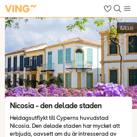
Se dina sparade
Sök på ving.s
Meny
(
13
)
Se bilder
Nicosia - den delade staden
Heldagsutflykt till Cyperns huvudstad
Nicosia. Den delade staden har mycket att
erbjuda, oavsett om du är intresserad av