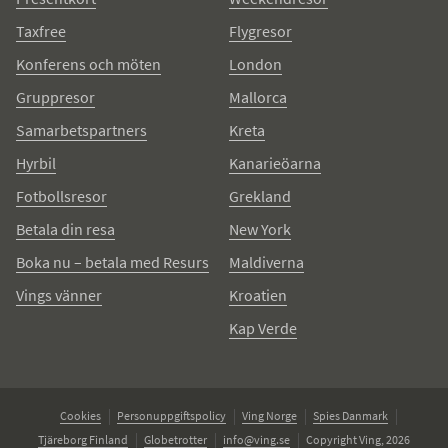
Taxfree
Flygresor
Konferens och möten
London
Gruppresor
Mallorca
Samarbetspartners
Kreta
Hyrbil
Kanarieöarna
Fotbollsresor
Grekland
Betala din resa
New York
Boka nu – betala med Resurs
Maldiverna
Vings vänner
Kroatien
Kap Verde
Cookies
Personuppgiftspolicy
Ving Norge
Spies Danmark
Tjäreborg Finland
Globetrotter
info@ving.se
Copyright Ving, 2026