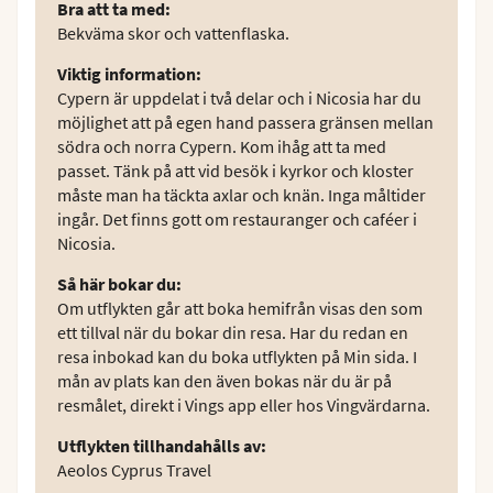
Bra att ta med
:
Bekväma skor och vattenflaska.
Viktig information
:
Cypern är uppdelat i två delar och i Nicosia har du
möjlighet att på egen hand passera gränsen mellan
södra och norra Cypern. Kom ihåg att ta med
passet. Tänk på att vid besök i kyrkor och kloster
måste man ha täckta axlar och knän. Inga måltider
ingår. Det finns gott om restauranger och caféer i
Nicosia.
Så här bokar du
:
Om utflykten går att boka hemifrån visas den som
ett tillval när du bokar din resa. Har du redan en
resa inbokad kan du boka utflykten på Min sida. I
mån av plats kan den även bokas när du är på
resmålet, direkt i Vings app eller hos Vingvärdarna.
Utflykten tillhandahålls av
:
Aeolos Cyprus Travel