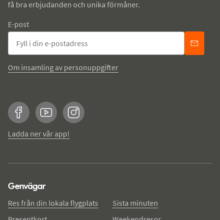
få bra erbjudanden och unika förmåner.
E-post
Om insamling av personuppgifter
Facebook
YouTube
Instagram
Ladda ner vår app!
Genvägar
Res från din lokala flygplats
Sista minuten
Presentkort
Weekendresor