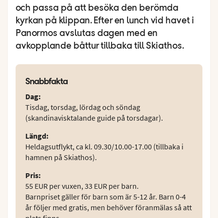
och passa på att besöka den berömda
kyrkan på klippan. Efter en lunch vid havet i
Panormos avslutas dagen med en
avkopplande båttur tillbaka till Skiathos.
Snabbfakta
Dag
:
Tisdag, torsdag, lördag och söndag
(skandinavisktalande guide på torsdagar).
Längd
:
Heldagsutflykt, ca kl. 09.30/10.00-17.00 (tillbaka i
hamnen på Skiathos).
Pris
:
55 EUR per vuxen, 33 EUR per barn.
Barnpriset gäller för barn som är 5-12 år. Barn 0-4
år följer med gratis, men behöver föranmälas så att
plats finns.