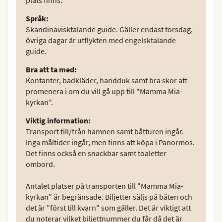
Språk
:
Skandinavisktalande guide. Gäller endast torsdag,
övriga dagar är utflykten med engelsktalande
guide.
Bra att ta med
:
Kontanter, badkläder, handduk samt bra skor att
promenera i om du vill gå upp till "Mamma Mia-
kyrkan".
Viktig information
:
Transport till/från hamnen samt båtturen ingår.
Inga måltider ingår, men finns att köpa i Panormos.
Det finns också en snackbar samt toaletter
ombord.
Antalet platser på transporten till "Mamma Mia-
kyrkan" är begränsade. Biljetter säljs på båten och
det är "först till kvarn" som gäller. Det är viktigt att
du noterar vilket biljettnummer du får då det är