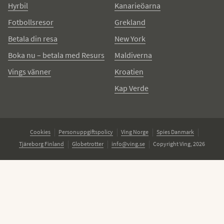
Hyrbil
Kanarieöarna
Fotbollsresor
Grekland
Betala din resa
New York
Boka nu – betala med Resurs
Maldiverna
Vings vänner
Kroatien
Kap Verde
Cookies
Personuppgiftspolicy
Ving Norge
Spies Danmark
Tjäreborg Finland
Globetrotter
info@ving.se
Copyright Ving, 2026