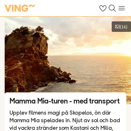
Se dina sparade
Sök på ving.s
Meny
(
16
)
Se bilder
Mamma Mia-turen - med transport
Upplev filmens magi på Skopelos, ön där
Mamma Mia spelades in. Njut av sol och bad
vid vackra stränder som Kastani och Milia,