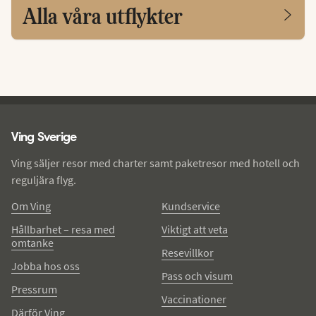
Alla våra utflykter
Ving - sidfot
Ving Sverige
Ving säljer resor med charter samt paketresor med hotell och
reguljära flyg.
Om Ving
Kundservice
Hållbarhet – resa med
Viktigt att veta
omtanke
Resevillkor
Jobba hos oss
Pass och visum
Pressrum
Vaccinationer
Därför Ving