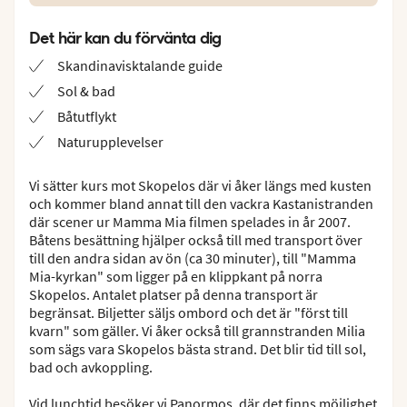
Det här kan du förvänta dig
Skandinavisktalande guide
Sol & bad
Båtutflykt
Naturupplevelser
Vi sätter kurs mot Skopelos där vi åker längs med kusten
och kommer bland annat till den vackra Kastanistranden
där scener ur Mamma Mia filmen spelades in år 2007.
Båtens besättning hjälper också till med transport över
till den andra sidan av ön (ca 30 minuter), till "Mamma
Mia-kyrkan" som ligger på en klippkant på norra
Skopelos. Antalet platser på denna transport är
begränsat. Biljetter säljs ombord och det är "först till
kvarn" som gäller. Vi åker också till grannstranden Milia
som sägs vara Skopelos bästa strand. Det blir tid till sol,
bad och avkoppling.
Vid lunchtid besöker vi Panormos, där det finns möjlighet