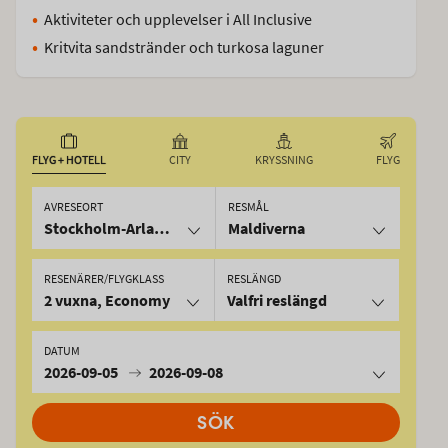
Aktiviteter och upplevelser i All Inclusive
Kritvita sandstränder och turkosa laguner
FLYG + HOTELL
CITY
KRYSSNING
FLYG
AVRESEORT
RESMÅL
Stockholm-Arlanda
Maldiverna
RESENÄRER/FLYGKLASS
RESLÄNGD
2 vuxna, Economy
Valfri reslängd
DATUM
2026-09-05
2026-09-08
SÖK