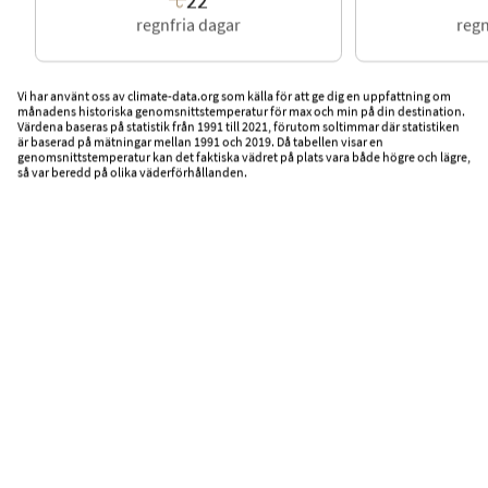
regnfria dagar
regn
Vi har använt oss av climate-data.org som källa för att ge dig en uppfattning om
månadens historiska genomsnittstemperatur för max och min på din destination.
Värdena baseras på statistik från 1991 till 2021, förutom soltimmar där statistiken
är baserad på mätningar mellan 1991 och 2019. Då tabellen visar en
genomsnittstemperatur kan det faktiska vädret på plats vara både högre och lägre,
så var beredd på olika väderförhållanden.
Sport och träning