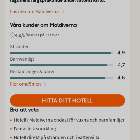
Läs mer om Maldiverna
Våra kunder om Maldiverna
4,9
/5
Baseras på 373 svar
Betyg från Vings gäster: 4.9/5
Stränder
4,9
Barnvänligt
4,7
Restauranger & barer
4,6
Fler omdömen
HITTA DITT HOTELL
Bra att veta
Hotell i Maldiverna endast för vuxna och barnfamiljer
Fantastisk snorkling
Hotell direkt på stranden och i vattenvilla