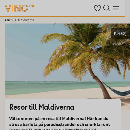
Se dina sparade ho
Sök på ving.se
Meny
Asien
Maldiverna
(
32
)
Se bilder
Resor till
Maldiverna
Välkommen på en resa till Maldiverna! Här kan du
strosa barfota på paradisstränder och snorkla runt
lagunens färgsprakande undervattensvärld.