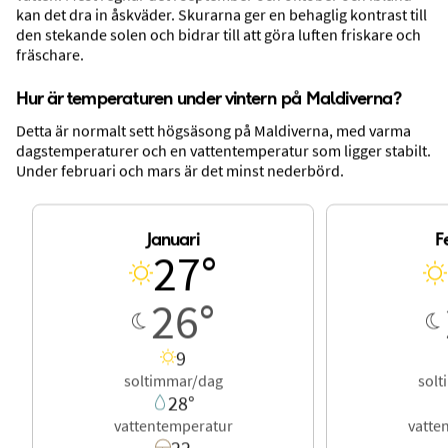
kan det dra in åskväder. Skurarna ger en behaglig kontrast till
den stekande solen och bidrar till att göra luften friskare och
fräschare.
Hur är temperaturen under vintern på Maldiverna?
Detta är normalt sett högsäsong på Maldiverna, med varma
Mat, dryck och nattliv
dagstemperaturer och en vattentemperatur som ligger stabilt.
Under februari och mars är det minst nederbörd.
Januari
F
:
27
°
27
°
:
26
°
Soltimmar/dag
:
9
Vattentemperatur
:
28
°
26
°
Regnfria dagar
:
22
9
soltimmar/dag
sol
28
°
Shopping
vattentemperatur
vatte
22