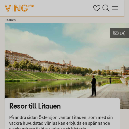
Se dina sparade ho
Sök på ving.se
Meny
Litauen
(
14
)
Se bilder
Resor till
Litauen
På andra sidan Östersjön väntar Litauen, som med sin
vackra huvudstad Vilnius kan erbjuda en spännande
weekendresa fylld av kultur och historia.