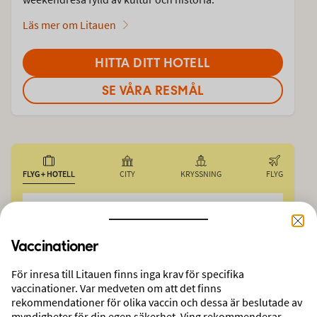
Läs mer om Litauen
HITTA DITT HOTELL
SE VÅRA RESMÅL
FLYG + HOTELL
CITY
KRYSSNING
FLYG
AVRESEORT
Stockholm-Arlanda
Vaccinationer
RESMÅL
RESENÄRER
Vilnius, Litauen
2 vuxna
För inresa till Litauen finns inga krav för specifika
vaccinationer. Var medveten om att det finns
rekommendationer för olika vaccin och dessa är beslutade av
DATUM
myndigheter för din egen säkerhet. Ving rekommenderar