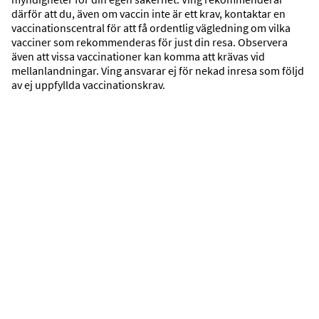
2026-09-07
2026-09-10
därför att du, även om vaccin inte är ett krav, kontaktar en
vaccinationscentral för att få ordentlig vägledning om vilka
SÖK
vacciner som rekommenderas för just din resa. Observera
även att vissa vaccinationer kan komma att krävas vid
mellanlandningar. Ving ansvarar ej för nekad inresa som följd
av ej uppfyllda vaccinationskrav.
Upptäck våra resmål
Överblick
Se våra resmål på kartan.