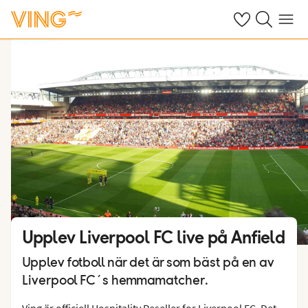
Se dina sparade
Sök på ving.s
Meny
Upplev Liverpool FC live på Anfield
Upplev fotboll när det är som bäst på en av
Liverpool FC´s hemmamatcher.
Ving är officiell Hospitality Reseller for Liverpool FC. Det