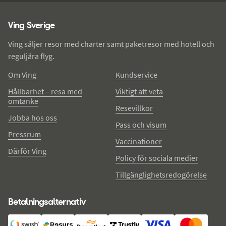
Ving - sidfot
Ving Sverige
Ving säljer resor med charter samt paketresor med hotell och
reguljära flyg.
Om Ving
Kundservice
Hållbarhet – resa med
Viktigt att veta
omtanke
Resevillkor
Jobba hos oss
Pass och visum
Pressrum
Vaccinationer
Därför Ving
Policy för sociala medier
Tillgänglighetsredogörelse
Betalningsalternativ