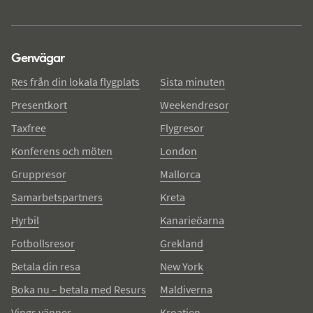
Genvägar
Res från din lokala flygplats
Sista minuten
Presentkort
Weekendresor
Taxfree
Flygresor
Konferens och möten
London
Gruppresor
Mallorca
Samarbetspartners
Kreta
Hyrbil
Kanarieöarna
Fotbollsresor
Grekland
Betala din resa
New York
Boka nu – betala med Resurs
Maldiverna
Vings vänner
Kroatien