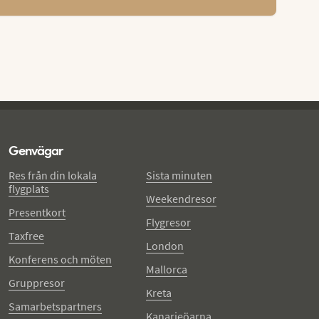
Genvägar
Res från din lokala
Sista minuten
flygplats
Weekendresor
Presentkort
Flygresor
Taxfree
London
Konferens och möten
Mallorca
Gruppresor
Kreta
Samarbetspartners
Kanarieöarna