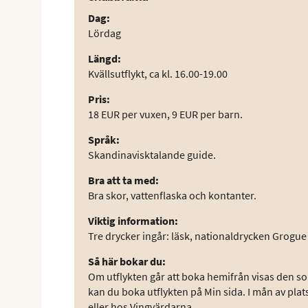
Dag
:
Lördag
Längd
:
Kvällsutflykt, ca kl. 16.00-19.00
Pris
:
18 EUR per vuxen, 9 EUR per barn.
Språk
:
Skandinavisktalande guide.
Bra att ta med
:
Bra skor, vattenflaska och kontanter.
Viktig information
:
Tre drycker ingår: läsk, nationaldrycken Grogu
Så här bokar du
:
Om utflykten går att boka hemifrån visas den som
kan du boka utflykten på Min sida. I mån av plat
eller hos Vingvärdarna.