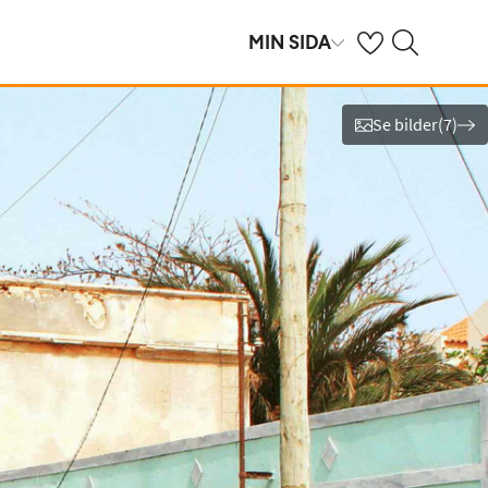
Se dina sparade h
Sök på ving.se
MIN SIDA
Se bilder
(
7
)