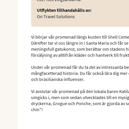
Utflykten tillhandahålls av
:
On Travel Solutions
Vi börjar vår promenad längs kusten till Shell Cem
Därefter tar vi oss längre in i Santa Maria och får s
meningsfull gatukonst, som berättar om stadens hi
försäljning av alltifrån kläder och hantverk till fru
Under vår promenad får du ta del av intressanta b
mångfacetterad historia. Du får också lära dig mer
och brasilianska influenser.
Vi avslutar vår promenad på den lokala baren Katil
umgicks i, men som sedan utvecklades till en mysig
dryckerna, Grogue och Ponche, som är gjorda av sock
chin"!