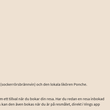
e (sockerrörsbrännvin) och den lokala likören Ponche.
 ett tillval när du bokar din resa. Har du redan en resa inbokad
s kan den även bokas när du är på resmålet, direkt i Vings app