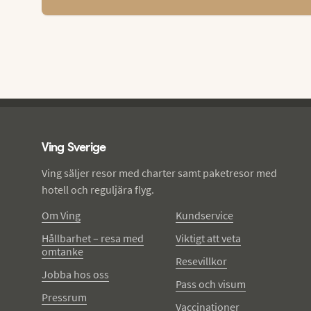
Ving - sidfot
Ving Sverige
Ving säljer resor med charter samt paketresor med
hotell och reguljära flyg.
Om Ving
Kundservice
Hållbarhet – resa med
Viktigt att veta
omtanke
Resevillkor
Jobba hos oss
Pass och visum
Pressrum
Vaccinationer