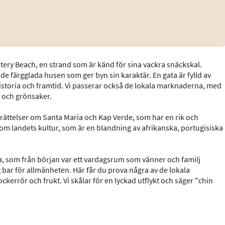
etery Beach, en strand som är känd för sina vackra snäckskal.
e de färgglada husen som ger byn sin karaktär. En gata är fylld av
storia och framtid. Vi passerar också de lokala marknaderna, med
kt och grönsaker.
erättelser om Santa Maria och Kap Verde, som har en rik och
 om landets kultur, som är en blandning av afrikanska, portugisiska
a, som från början var ett vardagsrum som vänner och familj
 bar för allmänheten. Här får du prova några av de lokala
errör och frukt. Vi skålar för en lyckad utflykt och säger "chin