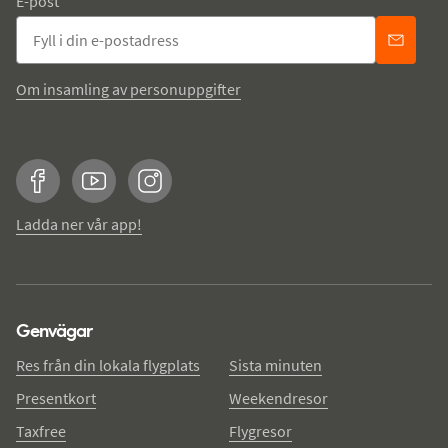
E-post
Om insamling av personuppgifter
Facebook
YouTube
Instagram
Ladda ner vår app!
Genvägar
Res från din lokala flygplats
Sista minuten
Presentkort
Weekendresor
Taxfree
Flygresor