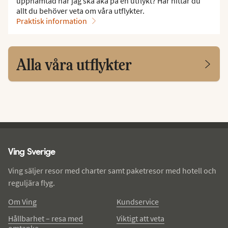
upphämtad när jag ska åka på en utflykt? Här hittar du
allt du behöver veta om våra utflykter.
Praktisk information
Alla våra utflykter
Ving - sidfot
Ving Sverige
Ving säljer resor med charter samt paketresor med hotell och
reguljära flyg.
Om Ving
Kundservice
Hållbarhet – resa med
Viktigt att veta