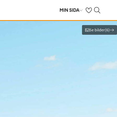
Se dina sparade h
Sök på ving.se
MIN SIDA
Se bilder
(
6
)