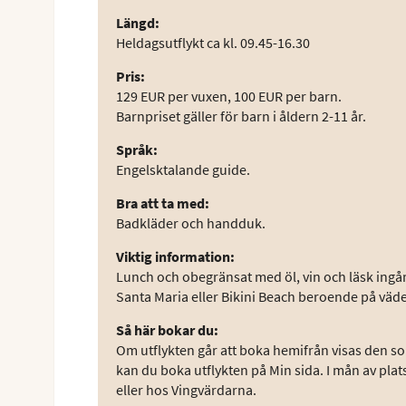
Längd
:
Heldagsutflykt ca kl. 09.45-16.30
Pris
:
129 EUR per vuxen, 100 EUR per barn.
Barnpriset gäller för barn i åldern 2-11 år.
Språk
:
Engelsktalande guide.
Bra att ta med
:
Badkläder och handduk.
Viktig information
:
Lunch och obegränsat med öl, vin och läsk ingår
Santa Maria eller Bikini Beach beroende på väde
Så här bokar du
:
Om utflykten går att boka hemifrån visas den som
kan du boka utflykten på Min sida. I mån av plat
eller hos Vingvärdarna.