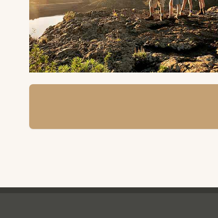
Ving - sidfot