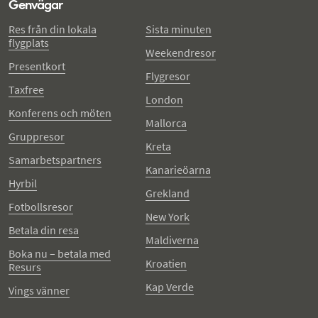
Genvägar
Res från din lokala
Sista minuten
flygplats
Weekendresor
Presentkort
Flygresor
Taxfree
London
Konferens och möten
Mallorca
Gruppresor
Kreta
Samarbetspartners
Kanarieöarna
Hyrbil
Grekland
Fotbollsresor
New York
Betala din resa
Maldiverna
Boka nu – betala med
Kroatien
Resurs
Kap Verde
Vings vänner