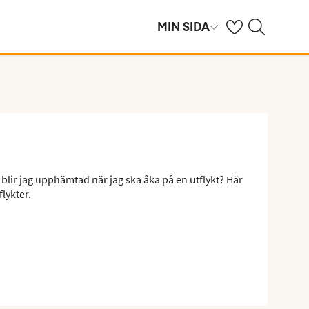
Se dina sparade h
Sök på ving.se
MIN SIDA
 blir jag upphämtad när jag ska åka på en utflykt? Här
flykter.