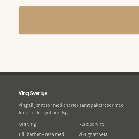
Ving - sidfot
Ving Sverige
Ving säljer resor med charter samt paketresor med
hotell och reguljära flyg.
Om Ving
Kundservice
Hållbarhet – resa med
Viktigt att veta