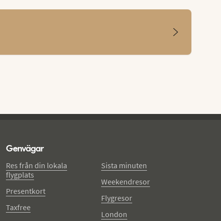
Genvägar
Res från din lokala
Sista minuten
flygplats
Weekendresor
Presentkort
Flygresor
Taxfree
London