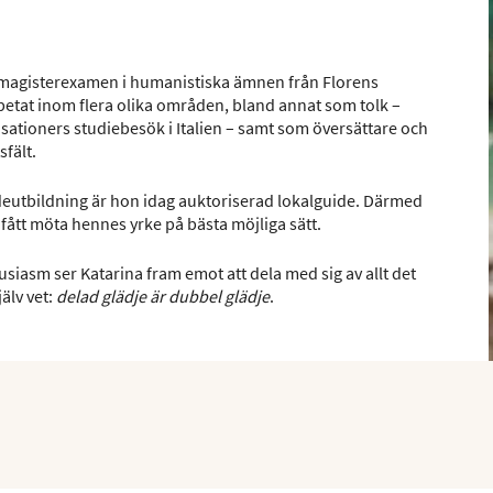
n magisterexamen i humanistiska ämnen från Florens
rbetat inom flera olika områden, bland annat som tolk –
ationers studiebesök i Italien – samt som översättare och
sfält.
deutbildning är hon idag auktoriserad lokalguide. Därmed
 fått möta hennes yrke på bästa möjliga sätt.
siasm ser Katarina fram emot att dela med sig av allt det
älv vet:
delad glädje är dubbel glädje
.