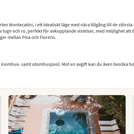
en Montecatini, i ett idealiskt läge med nära tillgång till de största
 lugn och ro, perfekt för avkopplande vistelser, med möjlighet att d
gger mellan Pisa och Florens.
tja inomhus- samt utomhuspool. Mot en avgift kan du även besöka ho