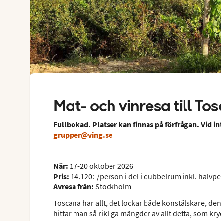
Mat- och vinresa till To
Fullbokad. Platser kan finnas på förfrågan. Vid i
grupper@ving.se
När:
17-20 oktober 2026
Pris:
14.120:-/person i del i dubbelrum inkl. halvp
Avresa från:
Stockholm
Toscana har allt, det lockar både konstälskare, den
hittar man så rikliga mängder av allt detta, som kryd