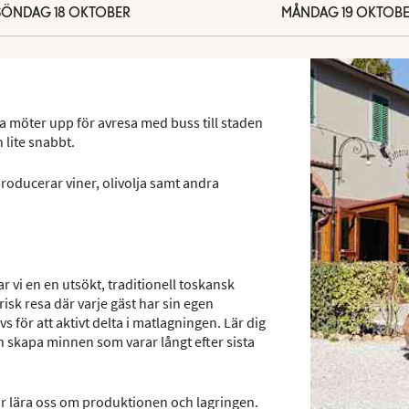
SÖNDAG 18 OKTOBER
MÅNDAG 19 OKTOB
a möter upp för avresa med buss till staden
 lite snabbt.
m producerar viner, olivolja samt andra
 vi en en utsökt, traditionell toskansk
isk resa där varje gäst har sin egen
 för att aktivt delta i matlagningen. Lär dig
skapa minnen som varar långt efter sista
får lära oss om produktionen och lagringen.