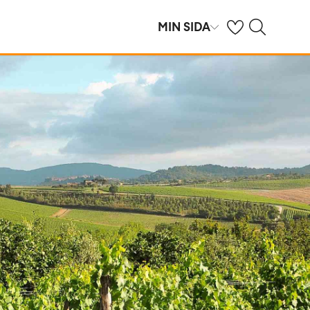
Se dina sparade h
Sök på ving.se
MIN SIDA