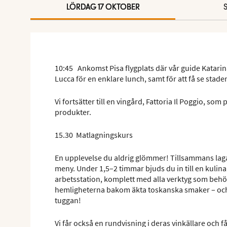
LÖRDAG 17 OKTOBER
10:45 Ankomst Pisa flygplats där vår guide Katarin
Lucca för en enklare lunch, samt för att få se staden
Vi fortsätter till en vingård, Fattoria Il Poggio, so
produkter.
15.30 Matlagningskurs
En upplevelse du aldrig glömmer! Tillsammans lagar
meny. Under 1,5–2 timmar bjuds du in till en kulinar
arbetsstation, komplett med alla verktyg som behövs
hemligheterna bakom äkta toskanska smaker – och 
tuggan!
Vi får också en rundvisning i deras vinkällare och 