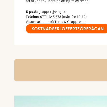
att ni kan fokusera på att njuta av resan.
E-post:
grupper@ving.se
Telefon:
0771-345 678
(mån-fre 10-12)
Vi som arbetar på Tema & Gruppresor
KOSTNADSFRI OFFERTFÖRFRÅGAN