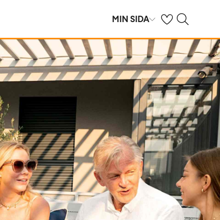
Se dina sparade h
Sök på ving.se
MIN SIDA