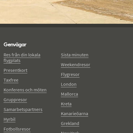
Genvägar
Res från din lokala
Sista minuten
flygplats
Weekendresor
Presentkort
Flygresor
Taxfree
London
Konferens och möten
Mallorca
Gruppresor
Kreta
Samarbetspartners
Kanarieöarna
Hyrbil
Grekland
Fotbollsresor
New York