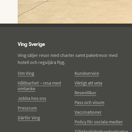
Ving - sidfot
Ving Sverige
Ving säljer resor med charter samt paketresor med
hotell och reguljära flyg.
Om Ving
Kundservice
Hållbarhet – resa med
Viktigt att veta
omtanke
Resevillkor
Jobba hos oss
Pass och visum
Pressrum
Vaccinationer
Därför Ving
Policy för sociala medier
Tillgänglighetsredogörelse