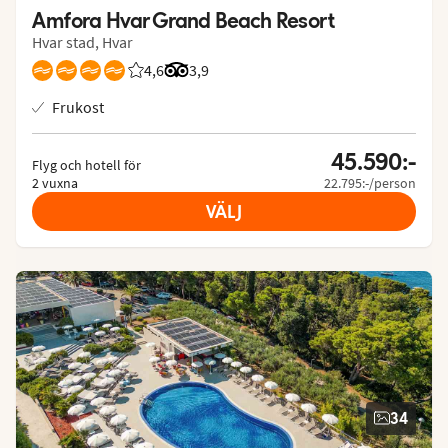
Amfora Hvar Grand Beach Resort
Hvar stad, Hvar
4,6
Betyg från Vings gäster: 4.571/5
Betyg från Tripadvisor: 3.9 of 5
3,9
Frukost
45.590:-
Flyg och hotell för
2 vuxna
22.795:-/person
VÄLJ
34