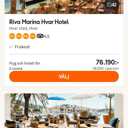
42
Riva Marina Hvar Hotel
Hvar stad, Hvar
Betyg från Tripadvisor: 4.5 of 5
4,5
Frukost
76.190:-
Flyg och hotell för
2 vuxna
38.095:-/person
VÄLJ