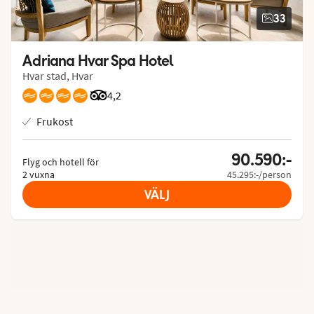
33
Adriana Hvar Spa Hotel
Hvar stad, Hvar
Betyg från Tripadvisor: 4.2 of 5
4,2
Frukost
90.590:-
Flyg och hotell för
2 vuxna
45.295:-/person
VÄLJ