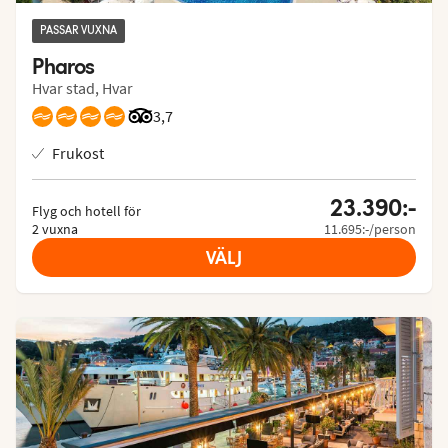
PASSAR VUXNA
Pharos
Hvar stad, Hvar
Betyg från Tripadvisor: 3.7 of 5
3,7
Frukost
23.390:-
Flyg och hotell för
2 vuxna
11.695:-/person
VÄLJ