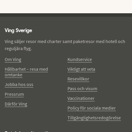
Ving - sidfot
Ving Sverige
Ving säljer resor med charter samt paketresor med hotell och
reguljära flyg.
Om Ving
Kundservice
Hållbarhet – resa med
Viktigt att veta
omtanke
Resevillkor
Jobba hos oss
Pass och visum
Pressrum
Vaccinationer
Därför Ving
Policy för sociala medier
Tillgänglighetsredogörelse