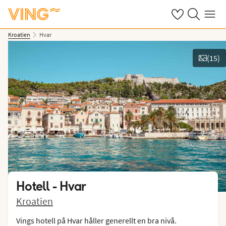
Se dina sparade
Sök på ving.s
Meny
Kroatien
Hvar
(
15
)
Se bilder
Hotell -
Hvar
Kroatien
Vings hotell på Hvar håller generellt en bra nivå.