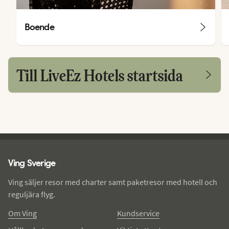
Boende
Till LiveEz Hotels startsida
Ving - sidfot
Ving Sverige
Ving säljer resor med charter samt paketresor med hotell och
reguljära flyg.
Om Ving
Kundservice