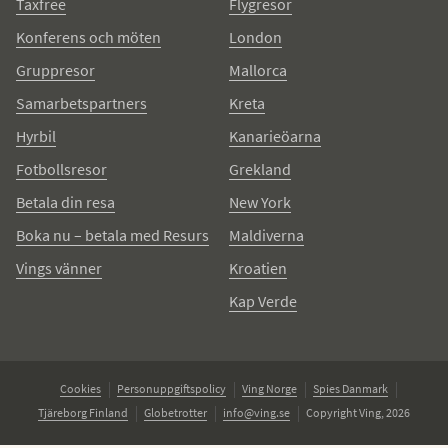
Taxfree
Flygresor
Konferens och möten
London
Gruppresor
Mallorca
Samarbetspartners
Kreta
Hyrbil
Kanarieöarna
Fotbollsresor
Grekland
Betala din resa
New York
Boka nu – betala med Resurs
Maldiverna
Vings vänner
Kroatien
Kap Verde
Cookies
Personuppgiftspolicy
Ving Norge
Spies Danmark
Tjäreborg Finland
Globetrotter
info@ving.se
Copyright Ving, 2026