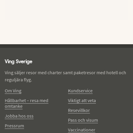
Ving - sidfot
Ving Sverige
Ving säljer resor med charter samt paketresor med hotell och
reguljära flyg.
Om Ving
Kundservice
Hållbarhet – resa med
Viktigt att veta
omtanke
Resevillkor
Jobba hos oss
Pass och visum
Pressrum
Vaccinationer