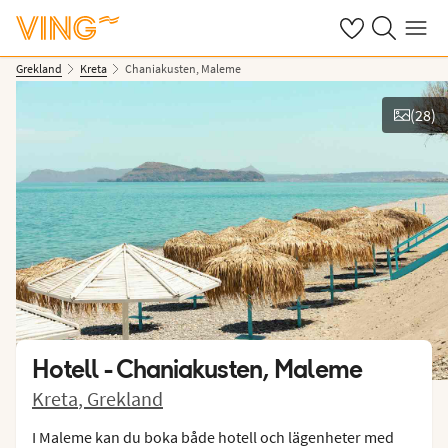
Se dina sparade
Sök på ving.s
Meny
Grekland
Kreta
Chaniakusten, Maleme
(
28
)
Se bilder
Hotell -
Chaniakusten, Maleme
Kreta
,
Grekland
I Maleme kan du boka både hotell och lägenheter med