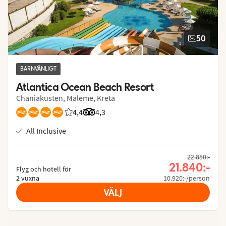
50
BARNVÄNLIGT
Atlantica Ocean Beach Resort
Chaniakusten, Maleme, Kreta
4,4
Betyg från Vings gäster: 4.372/5
Betyg från Tripadvisor: 4.3 of 5
4,3
All Inclusive
22.850:-
21.840:-
Flyg och hotell för
2 vuxna
10.920:-/person
VÄLJ