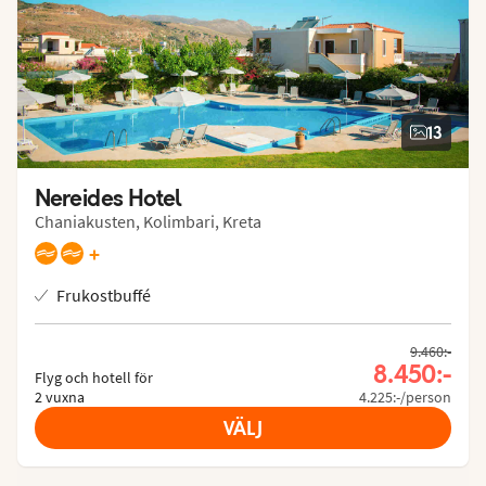
13
Nereides Hotel
Chaniakusten, Kolimbari, Kreta
+
Frukostbuffé
9.460:-
8.450:-
Flyg och hotell för
2 vuxna
4.225:-/person
VÄLJ