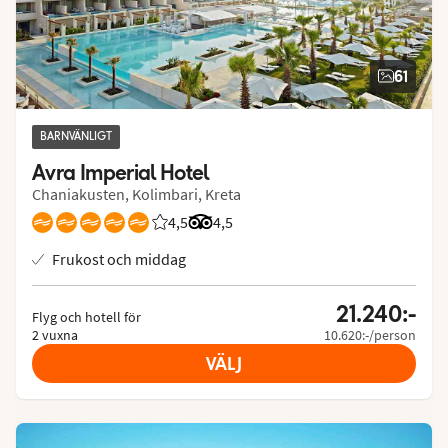
61
BARNVÄNLIGT
Avra Imperial Hotel
Chaniakusten, Kolimbari, Kreta
4,5
Betyg från Vings gäster: 4.475/5
Betyg från Tripadvisor: 4.5 of 5
4,5
Frukost och middag
21.240:-
Flyg och hotell för
2 vuxna
10.620:-/person
VÄLJ