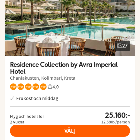
27
Residence Collection by Avra Imperial 
Hotel
Chaniakusten, Kolimbari, Kreta
4,0
Betyg från Vings gäster: 4.045/5
Frukost och middag
25.160:-
Flyg och hotell för
2 vuxna
12.580:-/person
VÄLJ