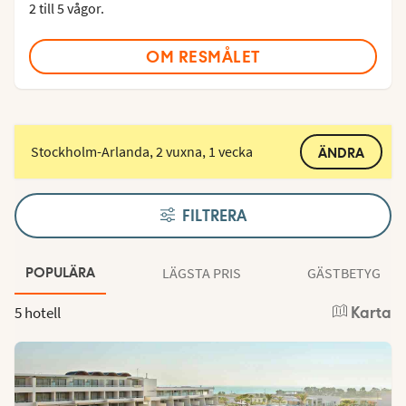
2 till 5 vågor.
OM RESMÅLET
Stockholm-Arlanda, 2 vuxna, 1 vecka
ÄNDRA
FILTRERA
LÄGSTA PRIS
GÄSTBETYG
POPULÄRA
5 hotell
Karta