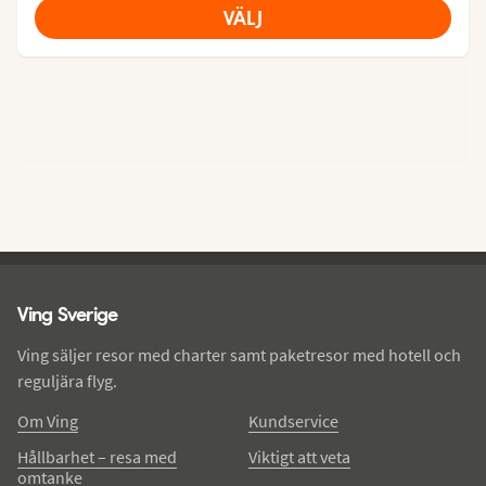
VÄLJ
Ving - sidfot
Ving Sverige
Ving säljer resor med charter samt paketresor med hotell och
reguljära flyg.
Om Ving
Kundservice
Hållbarhet – resa med
Viktigt att veta
omtanke