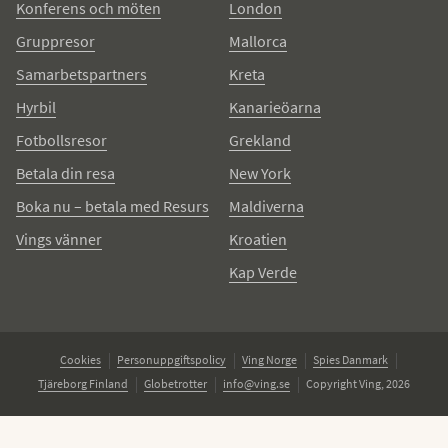
Konferens och möten
London
Gruppresor
Mallorca
Samarbetspartners
Kreta
Hyrbil
Kanarieöarna
Fotbollsresor
Grekland
Betala din resa
New York
Boka nu – betala med Resurs
Maldiverna
Vings vänner
Kroatien
Kap Verde
Cookies
Personuppgiftspolicy
Ving Norge
Spies Danmark
Tjäreborg Finland
Globetrotter
info@ving.se
Copyright Ving, 2026