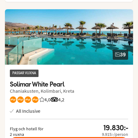
39
PASSAR VUXNA
Solimar White Pearl
Chaniakusten, Kolimbari, Kreta
4,0
Betyg från Vings gäster: 4/5
Betyg från Tripadvisor: 4.2 of 5
4,2
All Inclusive
19.830:-
Flyg och hotell för
2 vuxna
9.915:-/person