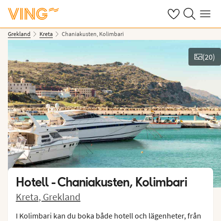
Se dina sparade
Sök på ving.s
Meny
Grekland
Kreta
Chaniakusten, Kolimbari
(
20
)
Se bilder
Hotell -
Chaniakusten, Kolimbari
Kreta
,
Grekland
I Kolimbari kan du boka både hotell och lägenheter, från