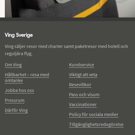
Ving - sidfot
Ving Sverige
Ving säljer resor med charter samt paketresor med hotell och
reguljära flyg.
Om Ving
Kundservice
Hållbarhet – resa med
Viktigt att veta
omtanke
Resevillkor
Jobba hos oss
Pass och visum
Pressrum
Vaccinationer
Därför Ving
Policy för sociala medier
Tillgänglighetsredogörelse