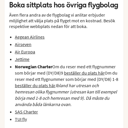
Boka sittplats hos övriga flygbolag
Även flera andra av de flygbolag vi anlitar erbjuder
möjlighet att välja plats på flyget mot en kostnad. Besök
respektive webbplats nedan för att boka.
Aegean Airlines
Airseven
Air Europa
Jettime
Norwegian Charter
Om du reser med ett flygnummer
som börjar med (DY/D8)9
beställer du plats här
Om du
reser med ett flygnummer som börjar med (DY/D8) 1-8
beställer du plats här
Ibland har utresan och
hemresan olika flygnummer (utresan kan till exempel
börja med 1-8 och hemresan med 9). Då måste du
använda båda länkarna ovan.
SAS Charter
TUI fly