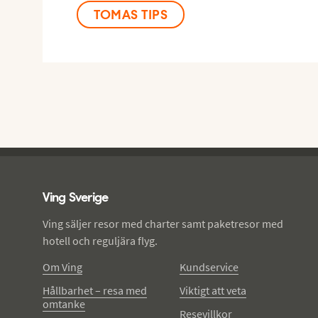
TOMAS TIPS
Ving - sidfot
Ving Sverige
Ving säljer resor med charter samt paketresor med
hotell och reguljära flyg.
Om Ving
Kundservice
Hållbarhet – resa med
Viktigt att veta
omtanke
Resevillkor