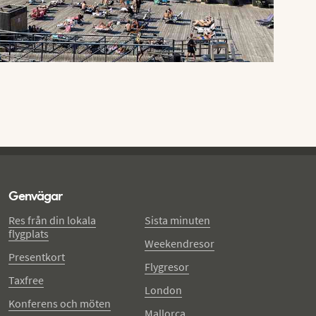
Genvägar
Res från din lokala
Sista minuten
flygplats
Weekendresor
Presentkort
Flygresor
Taxfree
London
Konferens och möten
Mallorca