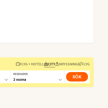
FLYG + HOTELL
CITY
KRYSSNING
FLYG
RESENÄRER
SÖK
2 vuxna