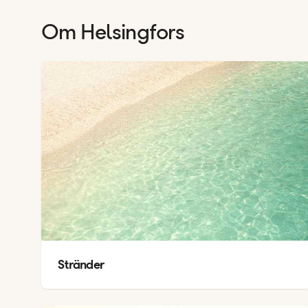
Om
Helsingfors
Stränder