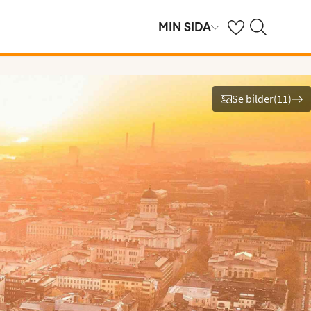
Se dina sparade h
Sök på ving.se
MIN SIDA
Se bilder
(
11
)