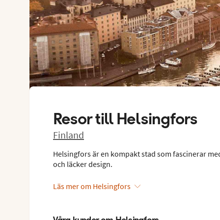
Resor till
Helsingfors
Finland
Helsingfors är en kompakt stad som fascinerar med si
och läcker design.
Läs mer om Helsingfors
Våra kunder om Helsingfors