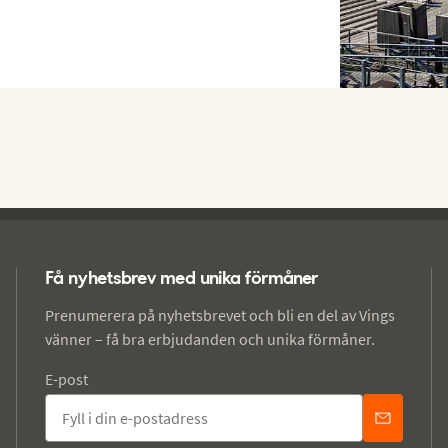
Få nyhetsbrev med unika förmåner
Prenumerera på nyhetsbrevet och bli en del av Vings
vänner – få bra erbjudanden och unika förmåner.
E-post