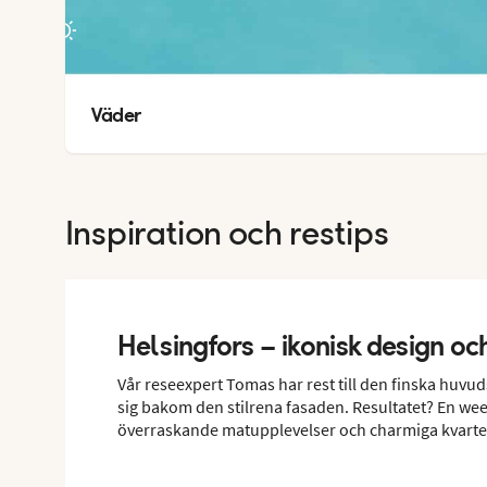
20
°
Väder
14
°
Inspiration och restips
Helsingfors – ikonisk design o
Vår reseexpert Tomas har rest till den finska huv
sig bakom den stilrena fasaden. Resultatet? En w
överraskande matupplevelser och charmiga kvarte