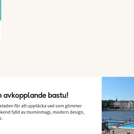
ch avkopplande bastu!
udstaden för att upptäcka vad som gömmer
eekend fylld av muminmagi, modern design,
r.