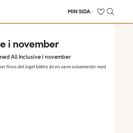
Se dina sparade h
Sök på ving.se
MIN SIDA
ive i november
 med All Inclusive i november
ber finns det inget bättre än en varm solsemester med