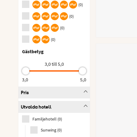
(
0
)
(
0
)
(
0
)
(
0
)
Gästbetyg
3,0 till 5,0
3,0
5,0
Pris
Utvalda hotell
Familjehotell
(
0
)
Sunwing
(
0
)