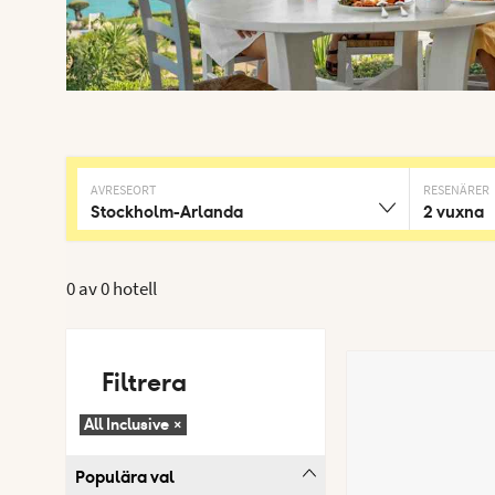
AVRESEORT
RESENÄRER
Stockholm-Arlanda
2 vuxna
0 av
0 hotell
Filtrera
All Inclusive
×
Populära val