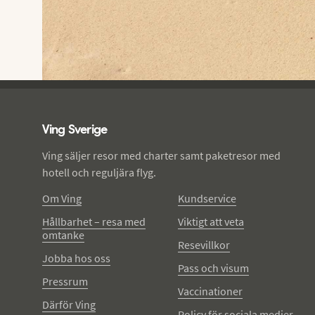
Ving - sidfot
Ving Sverige
Ving säljer resor med charter samt paketresor med
hotell och reguljära flyg.
Om Ving
Kundservice
Hållbarhet – resa med
Viktigt att veta
omtanke
Resevillkor
Jobba hos oss
Pass och visum
Pressrum
Vaccinationer
Därför Ving
Policy för sociala medier