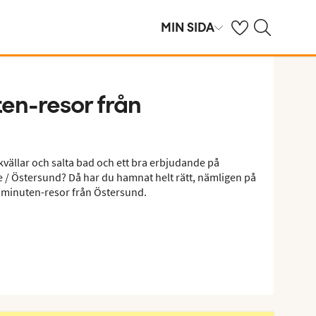
Se dina sparade h
Sök på ving.se
MIN SIDA
ten-resor från
kvällar och salta bad och ett bra erbjudande på
e / Östersund? Då har du hamnat helt rätt, nämligen på
a minuten-resor från Östersund.