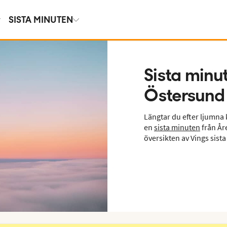
SISTA MINUTEN
Sista minu
Östersund
Längtar du efter ljumna 
en
sista minuten
från År
översikten av Vings sist