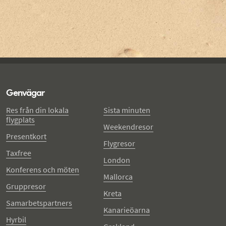
Genvägar
Res från din lokala
Sista minuten
flygplats
Weekendresor
Presentkort
Flygresor
Taxfree
London
Konferens och möten
Mallorca
Gruppresor
Kreta
Samarbetspartners
Kanarieöarna
Hyrbil