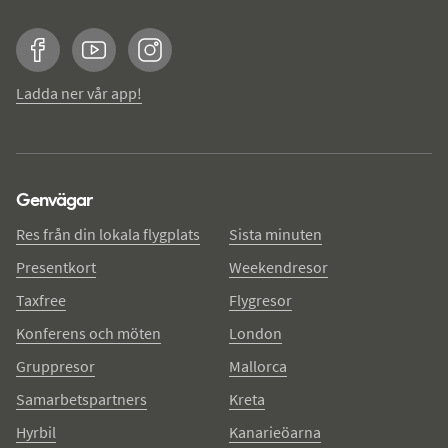
Facebook
YouTube
Instagram
Ladda ner vår app!
Genvägar
Res från din lokala flygplats
Sista minuten
Presentkort
Weekendresor
Taxfree
Flygresor
Konferens och möten
London
Gruppresor
Mallorca
Samarbetspartners
Kreta
Hyrbil
Kanarieöarna