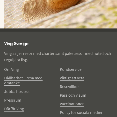
Ving - sidfot
Ving Sverige
Ving säljer resor med charter samt paketresor med hotell och
reguljära flyg.
Om Ving
Kundservice
Hållbarhet – resa med
Viktigt att veta
omtanke
Resevillkor
Jobba hos oss
Pass och visum
Pressrum
Vaccinationer
Därför Ving
Policy för sociala medier