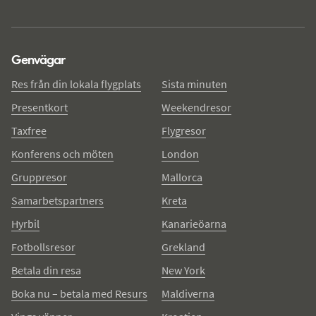
Genvägar
Res från din lokala flygplats
Sista minuten
Presentkort
Weekendresor
Taxfree
Flygresor
Konferens och möten
London
Gruppresor
Mallorca
Samarbetspartners
Kreta
Hyrbil
Kanarieöarna
Fotbollsresor
Grekland
Betala din resa
New York
Boka nu – betala med Resurs
Maldiverna