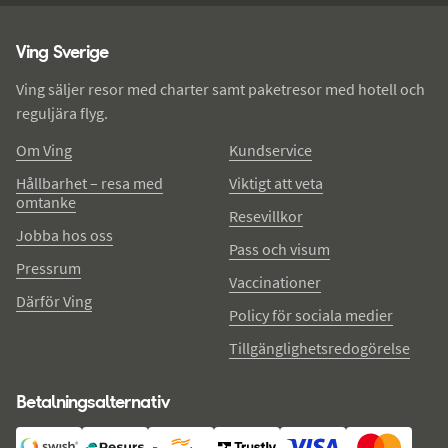
Ving - sidfot
Ving Sverige
Ving säljer resor med charter samt paketresor med hotell och
reguljära flyg.
Om Ving
Kundservice
Hållbarhet – resa med
Viktigt att veta
omtanke
Resevillkor
Jobba hos oss
Pass och visum
Pressrum
Vaccinationer
Därför Ving
Policy för sociala medier
Tillgänglighetsredogörelse
Betalningsalternativ