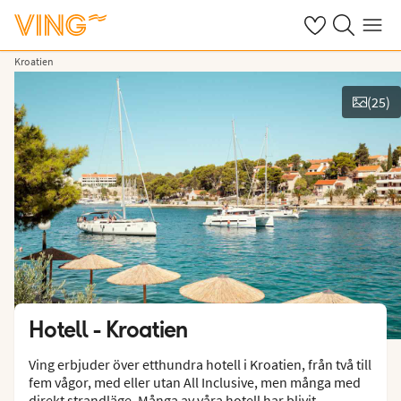
Se dina sparade
Sök på ving.s
Meny
Kroatien
(
25
)
Se bilder
Hotell -
Kroatien
Ving erbjuder över etthundra hotell i Kroatien, från två till
fem vågor, med eller utan All Inclusive, men många med
direkt strandläge. Många av våra hotell har blivit