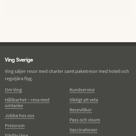
Ving - sidfot
Ving Sverige
Ving säljer resor med charter samt paketresor med hotell och
reguljära flyg.
Om Ving
Kundservice
Hållbarhet – resa med
Viktigt att veta
omtanke
Resevillkor
Jobba hos oss
Pass och visum
Pressrum
Vaccinationer
Därför Ving