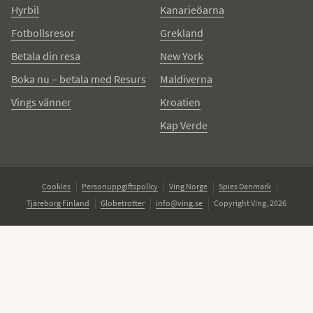
Hyrbil
Kanarieöarna
Fotbollsresor
Grekland
Betala din resa
New York
Boka nu – betala med Resurs
Maldiverna
Vings vänner
Kroatien
Kap Verde
Cookies
Personuppgiftspolicy
Ving Norge
Spies Danmark
Tjäreborg Finland
Globetrotter
info@ving.se
Copyright Ving, 2026