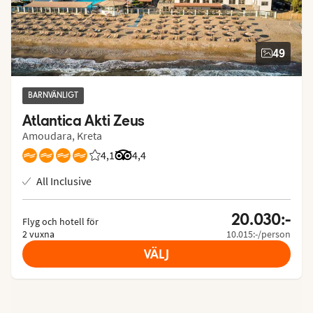
49
BARNVÄNLIGT
Atlantica Akti Zeus
Amoudara, Kreta
4,1
Betyg från Vings gäster: 4.1/5
Betyg från Tripadvisor: 4.4 of 5
4,4
All Inclusive
20.030:-
Flyg och hotell för
2 vuxna
10.015:-/person
VÄLJ