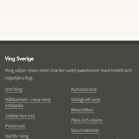
Ving - sidfot
Ving Sverige
Ving säljer resor med charter samt paketresor med hotell och
reguljära flyg.
Om Ving
Kundservice
Hållbarhet – resa med
Viktigt att veta
omtanke
Resevillkor
Jobba hos oss
Pass och visum
Pressrum
Vaccinationer
Därför Ving