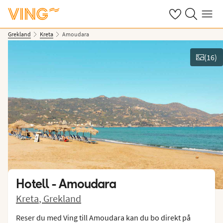
Se dina sparade
Sök på ving.s
Meny
Grekland
Kreta
Amoudara
(
16
)
Se bilder
Hotell -
Amoudara
Kreta
,
Grekland
Reser du med Ving till Amoudara kan du bo direkt på