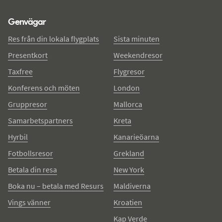
Genvägar
Res från din lokala flygplats
Sista minuten
Presentkort
Weekendresor
Taxfree
Flygresor
Konferens och möten
London
Gruppresor
Mallorca
Samarbetspartners
Kreta
Hyrbil
Kanarieöarna
Fotbollsresor
Grekland
Betala din resa
New York
Boka nu – betala med Resurs
Maldiverna
Vings vänner
Kroatien
Kap Verde